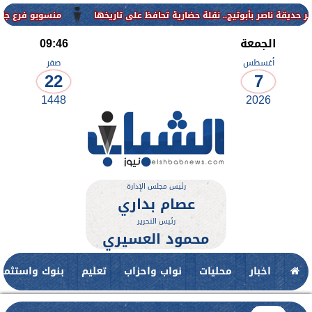
منسوبو فرع جامعة الأزهر للوجه القبلي يهن
الجمعة
09:46
أغسطس
صفر
22
7
1448
2026
رئيس مجلس الإدارة
عصام بداري
رئيس التحرير
محمود العسيري
اخبار
محليات
نواب واحزاب
تعليم
بنوك واستثمار