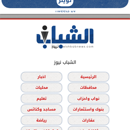
تويتر
Tweets by
الشباب نيوز
الرئيسية
اخبار
محافظات
محليات
نواب واحزاب
تعليم
بنوك واستثمارات
مساجد وكنائس
عقارات
رياضة