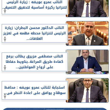
النائب عمرو عويضه : زيارة الرئيس
لتنزانيا ركيزة أساسية لتحقيق التنمية...
النائب الدكتور محسن البطران: زيارة
الرئيس لتنزانيا محطه مهمه في تعزيز
العلاقات...
النائب مصطفى مزيرق يطالب برفع
كفاءة طريق المراغة..بناويط حفاظا
على أرواح المواطنين...
استجابة للنائب عمرو عويضه : محافظ
سوهاج يوافق على اعادة النظر فى...