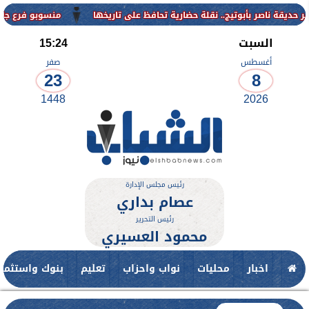
منسوبو فرع جامعة الأزهر لل
السبت
15:24
أغسطس
صفر
23
8
1448
2026
رئيس مجلس الإدارة
عصام بداري
رئيس التحرير
محمود العسيري
اخبار
محليات
نواب واحزاب
تعليم
بنوك واستثمار