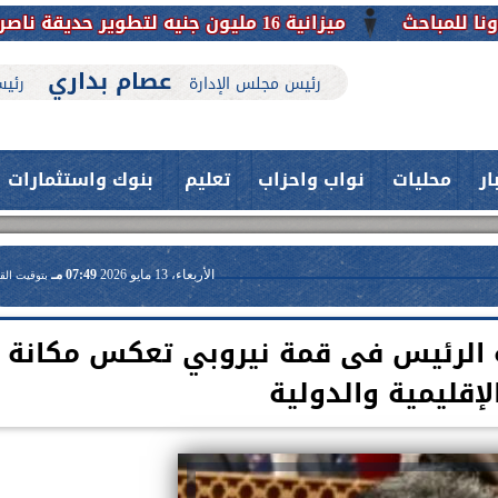
ميزانية 16 مليون جنيه لتطوير حديقة ناصر بأبوتيج.. نقلة حضارية تحافظ على تاريخها
عصام بداري
رئيس مجلس الإدارة
رئيس
ار
محليات
نواب واحزاب
تعليم
بنوك واستثمارات
الأربعاء، 13 مايو 2026
07:49 مـ
بتوقيت الق
كة الرئيس فى قمة نيروبي تعكس مكانة
لإقليمية والدولية
حدث بمستشفيات جامعة اسيوط....
فريق طبي بقسم الأنف والأذن
العلاج الحر بمنفلوط بالتعاون مع هيئة