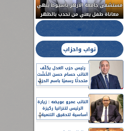
مستشفى جامعة الأزهر بأسيوط ينهي
الج
معاناة طفل يعني من تحدب بالظهر
نواب واحزاب
رئيس حزب العدل يكلّف
النائب حسام حسن الخُشْت
متحدثًا رسميًا باسم الحزب
النائب عمرو عويضه : زيارة
الرئيس لتنزانيا ركيزة
أساسية لتحقيق التنمية...