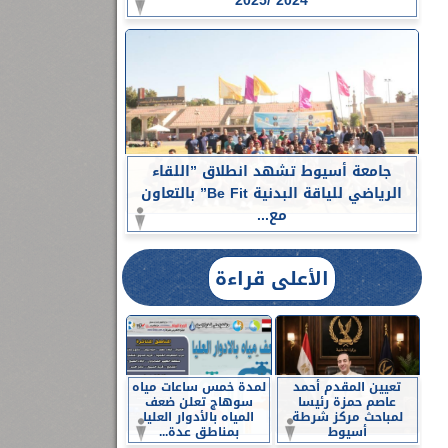
2024 /2025
جامعة أسيوط تشهد انطلاق ”اللقاء
الرياضي للياقة البدنية Be Fit” بالتعاون
مع...
الأعلى قراءة
تعيين المقدم أحمد
لمدة خمس ساعات مياه
عاصم حمزة رئيسا
سوهاج تعلن ضعف
لمباحث مركز شرطة
المياه بالأدوار العليا
أسيوط
بمناطق عدة...