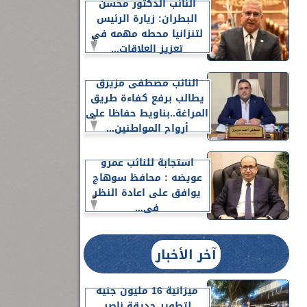
النائب الدكتور محسن
البطران: زيارة الرئيس
لتنزانيا محطه مهمه في
تعزيز العلاقات...
النائب مصطفى مزيرق
يطالب برفع كفاءة طريق
المراغة..بناويط حفاظا على
أرواح المواطنين...
استجابة للنائب عمرو
عويضه : محافظ سوهاج
يوافق على اعادة النظر
فى...
آخر الأخبار
ميزانية 16 مليون جنيه
لتطوير حديقة ناصر