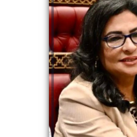
والحنجرة ينجح في استئصال ورم خبيث
الدواء المصرية يشن حملة رقابية مكبرة
لضبط المنشآت الطبية المخالفة
من...
.....