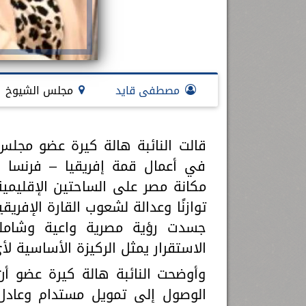
مصطفى قايد
مجلس الشيوخ
قالت النائبة هالة كيرة عضو مجلس
في أعمال قمة إفريقيا – فرنسا ا
مكانة مصر على الساحتين الإقليمي
توازنًا وعدالة لشعوب القارة الإفري
جسدت رؤية مصرية واعية وشاملة 
الاستقرار يمثل الركيزة الأساسية ل
وأوضحت النائبة هالة كيرة عضو أن
الوصول إلى تمويل مستدام وعادل، 