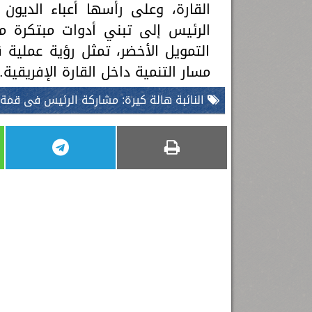
القارة، وعلى رأسها أعباء الديون
الرئيس إلى تبني أدوات مبتكرة م
التمويل الأخضر، تمثل رؤية عملية
مسار التنمية داخل القارة الإفريقية.
النائبة هالة كيرة: مشاركة الرئيس فى قمة 