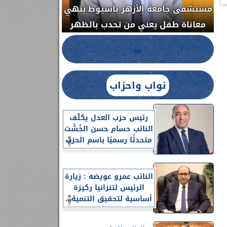
مستشفى جامعة الأزهر بأسيوط ينهي
الج
معاناة طفل يعني من تحدب بالظهر
نواب واحزاب
رئيس حزب العدل يكلّف
النائب حسام حسن الخُشْت
متحدثًا رسميًا باسم الحزب
النائب عمرو عويضه : زيارة
الرئيس لتنزانيا ركيزة
أساسية لتحقيق التنمية...