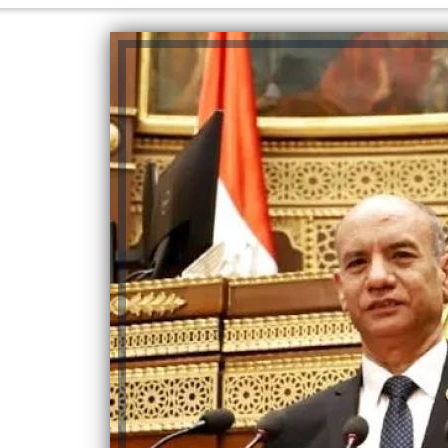
والحنجرة ينجح في استئصال ورم خبيث
الدواء المصرية يشن حملة رقابية مكبرة
لضبط المنشآت الطبية المخالفة
من...
.....