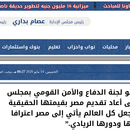
ميزانية 16 مليون جنيه لتطوير حديقة ناصر بأبوتيج.. نقلة حضارية تحافظ على تاريخها
عصام بداري
رئيس مجلس الإدارة
رئيس
ار
محليات
نواب واحزاب
تعليم
بنوك واستثمارات
الخميس، 14 مايو 2026
06:27 مـ
بتوقيت الق
 لجنة الدفاع والأمن القومي بمجلس
 أعاد تقديم مصر بقيمتها الحقيقية
ل كل العالم يأتي إلى مصر اعترافا
حدث بمستشفيات جامعة اسيوط....
ا ودورها الريادي.”
فريق طبي بقسم الأنف والأذن
العلاج الحر بمنفلوط بالتعاون مع هيئة