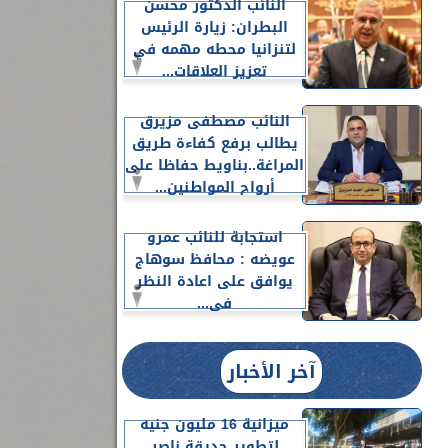
النائب الدكتور محسن
البطران: زيارة الرئيس
لتنزانيا محطه مهمه في
تعزيز العلاقات...
النائب مصطفى مزيرق
يطالب برفع كفاءة طريق
المراغة..بناويط حفاظا على
أرواح المواطنين...
استجابة للنائب عمرو
عويضه : محافظ سوهاج
يوافق على اعادة النظر
فى...
آخر الأخبار
ميزانية 16 مليون جنيه
لتطوير حديقة ناصر