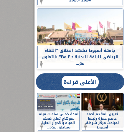
2024 /2025
جامعة أسيوط تشهد انطلاق ”اللقاء
الرياضي للياقة البدنية Be Fit” بالتعاون
مع...
الأعلى قراءة
تعيين المقدم أحمد
لمدة خمس ساعات مياه
عاصم حمزة رئيسا
سوهاج تعلن ضعف
لمباحث مركز شرطة
المياه بالأدوار العليا
أسيوط
بمناطق عدة...