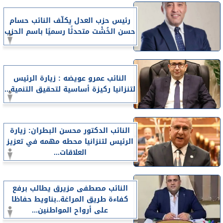
رئيس حزب العدل يكلّف النائب حسام
حسن الخُشْت متحدثًا رسميًا باسم الحزب
النائب عمرو عويضه : زيارة الرئيس
لتنزانيا ركيزة أساسية لتحقيق التنمية...
النائب الدكتور محسن البطران: زيارة
الرئيس لتنزانيا محطه مهمه في تعزيز
العلاقات...
النائب مصطفى مزيرق يطالب برفع
كفاءة طريق المراغة..بناويط حفاظا
على أرواح المواطنين...