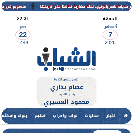
منسوبو فرع جامعة الأزهر ل
الجمعة
22:31
أغسطس
صفر
22
7
1448
2026
رئيس مجلس الإدارة
عصام بداري
رئيس التحرير
محمود العسيري
اخبار
محليات
نواب واحزاب
تعليم
بنوك واستثمار