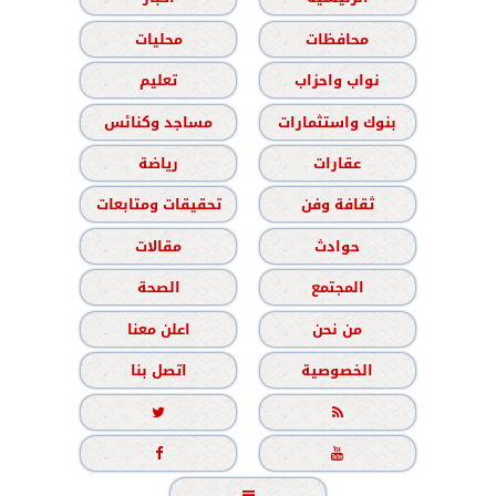
محافظات
محليات
نواب واحزاب
تعليم
بنوك واستثمارات
مساجد وكنائس
عقارات
رياضة
ثقافة وفن
تحقيقات ومتابعات
حوادث
مقالات
المجتمع
الصحة
من نحن
اعلن معنا
الخصوصية
اتصل بنا




