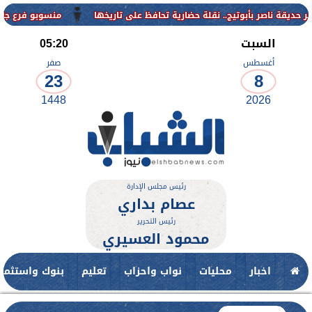
منسوبو فرع جامعة الأزهر ل
السبت
05:20
أغسطس
صفر
23
8
1448
2026
رئيس مجلس الإدارة
عصام بداري
رئيس التحرير
محمود العسيري
اخبار
محليات
نواب واحزاب
تعليم
بنوك واستثمار