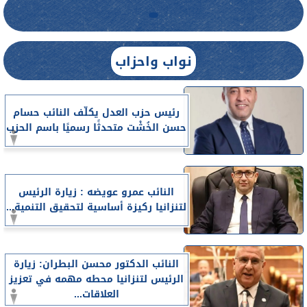
نواب واحزاب
رئيس حزب العدل يكلّف النائب حسام
حسن الخُشْت متحدثًا رسميًا باسم الحزب
النائب عمرو عويضه : زيارة الرئيس
لتنزانيا ركيزة أساسية لتحقيق التنمية...
النائب الدكتور محسن البطران: زيارة
الرئيس لتنزانيا محطه مهمه في تعزيز
العلاقات...