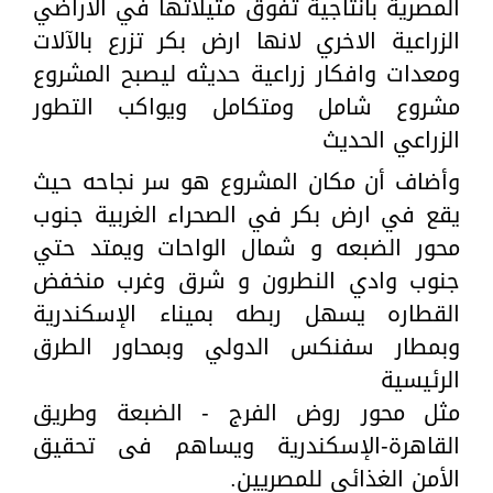
المصرية بانتاجية تفوق مثيلاتها في الأراضي
الزراعية الاخري لانها ارض بكر تزرع بالآلات
ومعدات وافكار زراعية حديثه ليصبح المشروع
مشروع شامل ومتكامل ويواكب التطور
الزراعي الحديث
وأضاف أن مكان المشروع هو سر نجاحه حيث
يقع في ارض بكر في الصحراء الغربية جنوب
محور الضبعه و شمال الواحات ويمتد حتي
جنوب وادي النطرون و شرق وغرب منخفض
القطاره يسهل ربطه بميناء الإسكندرية
وبمطار سفنكس الدولي وبمحاور الطرق
الرئيسية
مثل محور روض الفرج - الضبعة وطريق
القاهرة-الإسكندرية ويساهم فى تحقيق
الأمن الغذائي للمصريين.