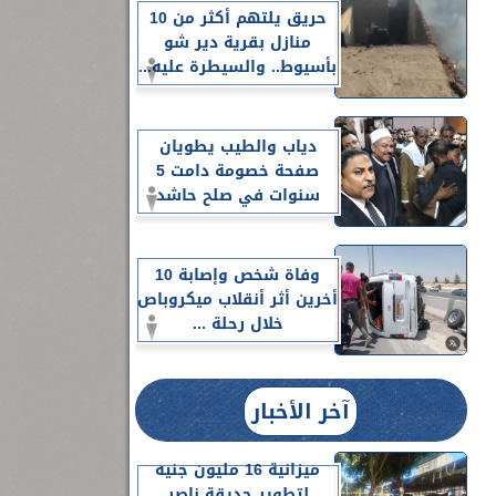
حريق يلتهم أكثر من 10
منازل بقرية دير شو
بأسيوط.. والسيطرة عليه...
دياب والطيب يطويان
صفحة خصومة دامت 5
سنوات في صلح حاشد
وفاة شخص وإصابة 10
أخرين أثر أنقلاب ميكروباص
خلال رحلة ...
آخر الأخبار
ميزانية 16 مليون جنيه
لتطوير حديقة ناصر