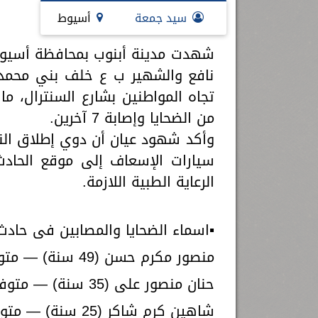
.. حقن أول حالتين سكتة دماغية بالعلاج
الأضحى المبارك
سيد جمعة
أسيوط
.
المذيب للجلطات خلال الوقت
...
شهدت مدينة أبنوب بمحافظة أسيوط،
نافع والشهير ب ع خلف بني محمديا
تجاه المواطنين بشارع السنترال، 
من الضحايا وإصابة 7 آخرين.
وأكد شهود عيان أن دوي إطلاق النا
سيارات الإسعاف إلى موقع الحادث
الرعاية الطبية اللازمة.
▪️اسماء الضحايا والمصابين فى حادث 
منصور مكرم حسن (49 سنة) — متوفى
حنان منصور على (35 سنة) — متوفى
شاهين كرم شاكر (25 سنة) — متوفى