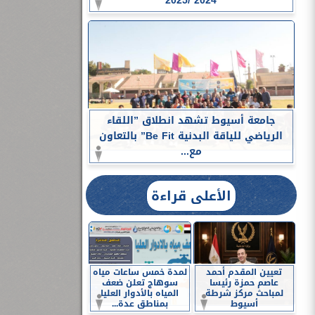
2024 /2025
جامعة أسيوط تشهد انطلاق ”اللقاء
الرياضي للياقة البدنية Be Fit” بالتعاون
مع...
الأعلى قراءة
تعيين المقدم أحمد
لمدة خمس ساعات مياه
عاصم حمزة رئيسا
سوهاج تعلن ضعف
لمباحث مركز شرطة
المياه بالأدوار العليا
أسيوط
بمناطق عدة...