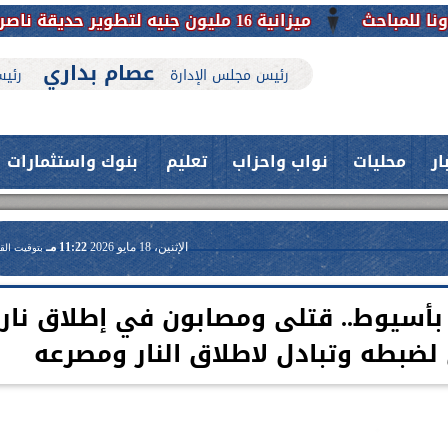
تحافظ على تاريخها
عصام بداري
رئيس مجلس الإدارة
رئيس
ار
محليات
نواب واحزاب
تعليم
بنوك واستثمارات
الإثنين، 18 مايو 2026
11:22 مـ
بتوقيت الق
 بأسيوط.. قتلى ومصابون في إطلاق نار
لضبطه وتبادل لاطلاق النار ومصرعه
حدث بمستشفيات جامعة اسيوط....
اعلن الدكتور طارق على ، القائم بأعمال
فريق طبي بقسم الأنف والأذن