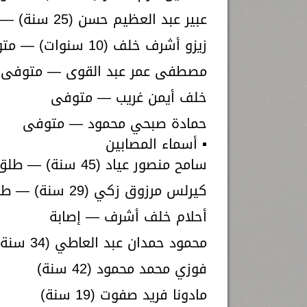
عبير عبد العظيم حسن (25 سنة) — متوفى
زيزو أشرف خلف (10 سنوات) — متوفى
مصطفى عمر عبد القوى — متوفى
خلف أيمن غريب — متوفى
حمادة صبحي محمود — متوفى
▪️ أسماء المصابين
سامح منصور عياد (45 سنة) — طلق ناري بالظهر
كيرلس مرزوق زكي (29 سنة) — طلق ناري
أحلام خلف أشرف — إصابة
محمود حمدان عبد العاطي (34 سنة)
فوزي محمد محمود (42 سنة)
مادونا فريد صفوت (19 سنة)