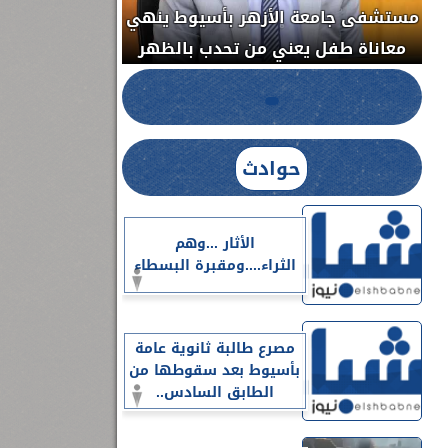
مستشفى جامعة ا
الدواء المصرية يشن حملة رقابية مكبرة
معاناة طفل يعن
لضبط المنشآت الطبية المخالفة.....
حوادث
الأثار ...وهم
الثراء....ومقبرة البسطاء
مصرع طالبة ثانوية عامة
بأسيوط بعد سقوطها من
الطابق السادس..