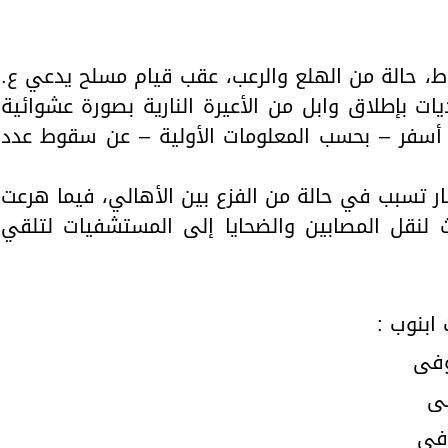
رئيس جامعة بني سويف نجاحاً طبياً
والحنجرة ينجح في استئصال ورم خبيث
جديد بمستشفيات الجامعة
...
من...
 حالة من الهلع والرعب، عقب قيام مسلح يدعي ع.
ت بإطلاق وابل من الأعيرة النارية بصورة عشوائية
ما أسفر – بحسب المعلومات الأولية – عن سقوط عدد
ر تسبب في حالة من الفزع بين الأهالي، فيما هرعت
 لنقل المصابين والضحايا إلى المستشفيات لتلقي
ابنوب :