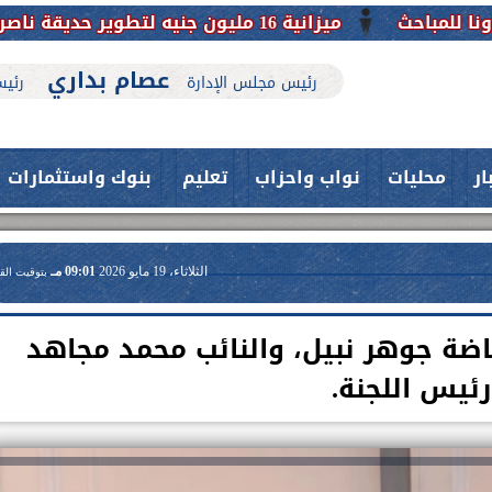
ميزانية 16 مليون جنيه لتطوير حديقة ناصر بأبوتيج.. نقلة حضارية تحافظ على تاريخها
عصام بداري
رئيس مجلس الإدارة
رئيس
ار
محليات
نواب واحزاب
تعليم
بنوك واستثمارات
الثلاثاء، 19 مايو 2026
09:01 مـ
بتوقيت الق
اضة جوهر نبيل، والنائب محمد مجاهد
رئيس اللجنة.
حدث بمستشفيات جامعة اسيوط....
فريق طبي بقسم الأنف والأذن
العلاج الحر بمنفلوط بالتعاون مع هيئة