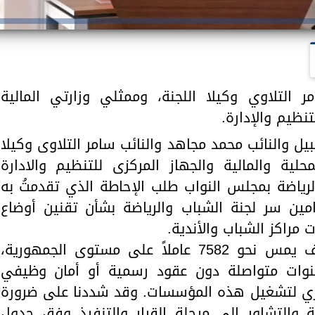
ر التلاوي وكيلا اللجنة، وممثلي وزارتي المالية
تنظيم والإدارة.
يل والنائب محمد مجاهد والنائب سامر التلاوى وكيلا
حلية والمالية والجهاز المركزى للتنظيم والادارة
لرياضة بمجلس النواب طلب الإحاطة الذي تقدمتُ به
امين سر لجنة الشباب والرياضة بشأن تقنين أوضاع
 مراكز الشباب والأندية.
وأكدتُ خلال الجلسة أن هذا الملف يمس نحو 7582 عاملاً على مستوى الجمهورية،
ت مدة خدمة بعضهم 10 سنوات متواصلة دون عقود رسمية أو أمان وظيفي
ري لتشغيل هذه المؤسسات. وقد شددنا على ضرورة
ة والتشاور إلى مرحلة القرار والتنفيذ وفق جدول