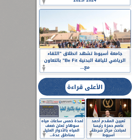
2024 /2025
جامعة أسيوط تشهد انطلاق ”اللقاء
الرياضي للياقة البدنية Be Fit” بالتعاون
مع...
الأعلى قراءة
تعيين المقدم أحمد
لمدة خمس ساعات مياه
عاصم حمزة رئيسا
سوهاج تعلن ضعف
لمباحث مركز شرطة
المياه بالأدوار العليا
أسيوط
بمناطق عدة...