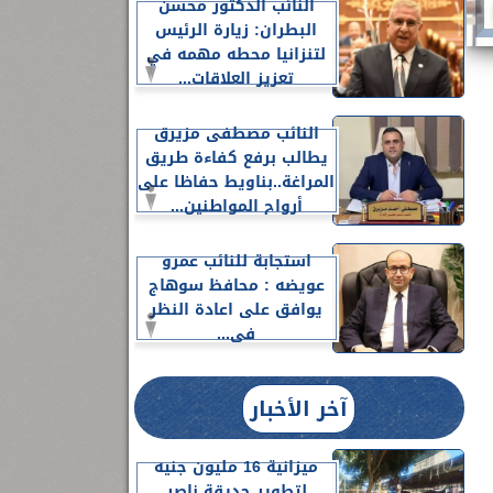
النائب الدكتور محسن
البطران: زيارة الرئيس
لتنزانيا محطه مهمه في
تعزيز العلاقات...
النائب مصطفى مزيرق
يطالب برفع كفاءة طريق
المراغة..بناويط حفاظا على
أرواح المواطنين...
استجابة للنائب عمرو
عويضه : محافظ سوهاج
يوافق على اعادة النظر
فى...
آخر الأخبار
ميزانية 16 مليون جنيه
لتطوير حديقة ناصر