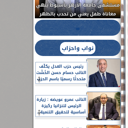
مستشفى جامعة الأزهر بأسيوط ينهي
الج
معاناة طفل يعني من تحدب بالظهر
نواب واحزاب
رئيس حزب العدل يكلّف
النائب حسام حسن الخُشْت
متحدثًا رسميًا باسم الحزب
النائب عمرو عويضه : زيارة
الرئيس لتنزانيا ركيزة
أساسية لتحقيق التنمية...