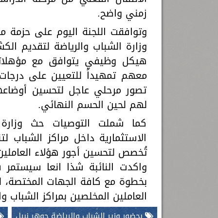
زمني واضح.
وتوافقت اللجنة اليوم على حزمة م
وزارة الشباب والرياضة لتقديم الك
هيكل وظيفي يتوافق مع مؤهلاتهم
معهم تمهيداً للتعيين على درجات 
تصور مرحلي عاجل لتحسين أوضاعهم
لهم لحين الحسم النهائي.
كما شملت التوصيات حث وزارة 
الاستثمارية داخل مراكز الشباب لتن
تُخصص لتحسين أجور هؤلاء العاملين 
واكدت النائبة شذا انعا سيستمر
بخطوة مع كافة الجهات المختصة، لض
العاملين المخلصين بمراكز الشباب وال
بحضور وزير الشباب والرياضة جوهر نبيل