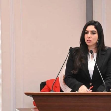
والحنجرة ينجح في استئصال ورم خبيث
الدواء المصرية يشن حملة رقابية مكبرة
لضبط المنشآت الطبية المخالفة
من...
.....