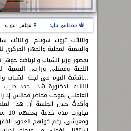
مصطفى قايد
مجلس النواب
والنائب ثروت سويلم، والنائب سام
والتنمية المحلية والجهاز المركزي لل
بحضور وزير الشباب والرياضة جوهر نب
اللجنة وممثلى وزارتى التنمية الم
..ناقشتُ اليوم في لجنة الشباب وا
النائبة الدكتورة شذا احمد حبيب 
العاملين بموجب محاضر مجالس إدارات
تجاوز
ومعيشي، رغم كونهم العمود الفق
الانتقال الفعلي من مرحلة الدراس