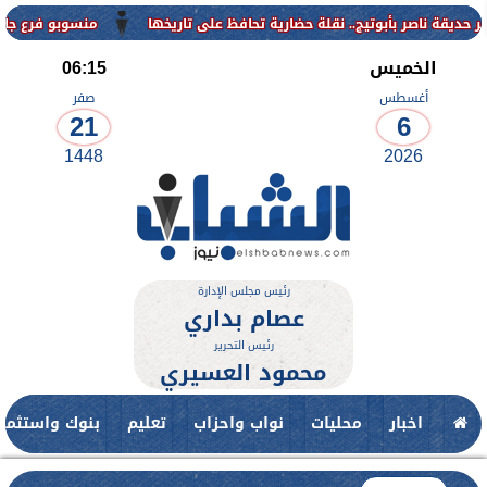
منسوبو فرع جامعة الأزهر للوجه القب
الخميس
06:15
أغسطس
صفر
21
6
1448
2026
رئيس مجلس الإدارة
عصام بداري
رئيس التحرير
محمود العسيري
اخبار
محليات
نواب واحزاب
تعليم
بنوك واستثمار