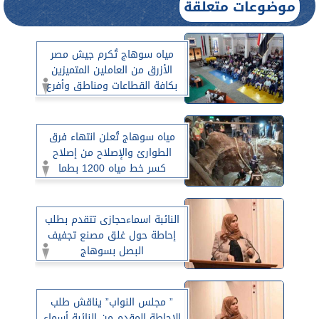
موضوعات متعلقة
مياه سوهاج تُكرم جيش مصر
الأزرق من العاملين المتميزين
بكافة القطاعات ومناطق وأفرع
الشركة
مياه سوهاج تُعلن انتهاء فرق
الطوارئ والإصلاح من إصلاح
كسر خط مياه 1200 بطما
وتسريب خط طرد صرف صحي
900 بجرجا
النائبة اسماءحجازى تتقدم بطلب
إحاطة حول غلق مصنع تجفيف
البصل بسوهاج
” مجلس النواب” يناقش طلب
الإحاطة المقدم من النائبة أسماء