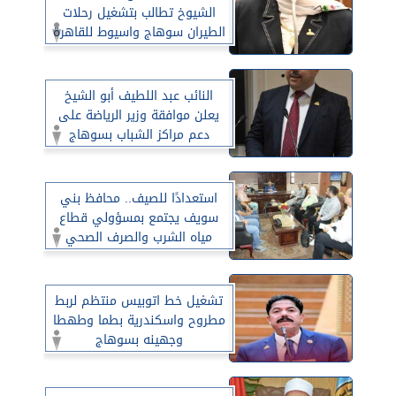
الشيوخ تطالب بتشغيل رحلات
الطيران سوهاج واسيوط للقاهرة
والعكس.
النائب عبد اللطيف أبو الشيخ
يعلن موافقة وزير الرياضة على
دعم مراكز الشباب بسوهاج
استعدادًا للصيف.. محافظ بني
سويف يجتمع بمسؤولي قطاع
مياه الشرب والصرف الصحي
لاستعراض حلول النقاط الساخنة
ومتابعة خطط تحسين الخدمة
تشغيل خط اتوبيس منتظم لربط
مطروح واسكندرية بطما وطهطا
وجهينه بسوهاج