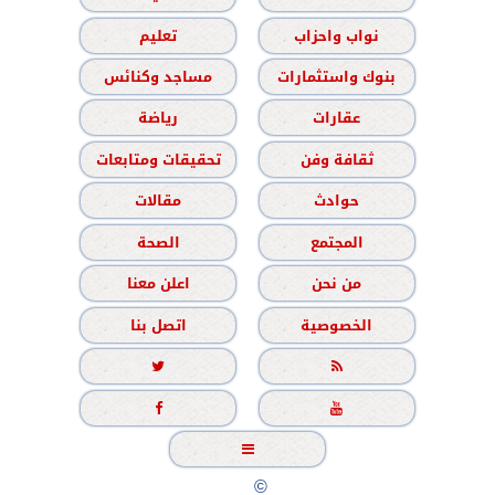
نواب واحزاب
تعليم
بنوك واستثمارات
مساجد وكنائس
عقارات
رياضة
ثقافة وفن
تحقيقات ومتابعات
حوادث
مقالات
المجتمع
الصحة
من نحن
اعلن معنا
الخصوصية
اتصل بنا





جميع الحقوق محفوظة
©
2020 - 2026 - الشباب نيوز