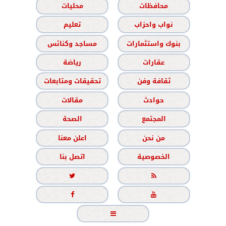
محافظات
محليات
نواب واحزاب
تعليم
بنوك واستثمارات
مساجد وكنائس
عقارات
رياضة
ثقافة وفن
تحقيقات ومتابعات
حوادث
مقالات
المجتمع
الصحة
من نحن
اعلن معنا
الخصوصية
اتصل بنا




