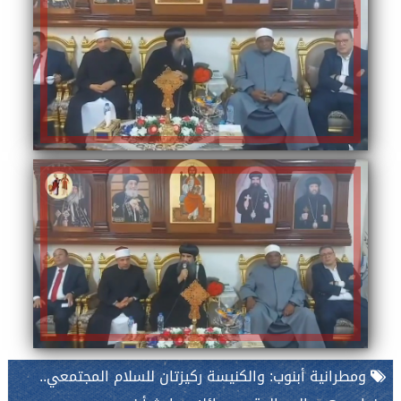
ومطرانية أبنوب: والكنيسة ركيزتان للسلام المجتمعي..