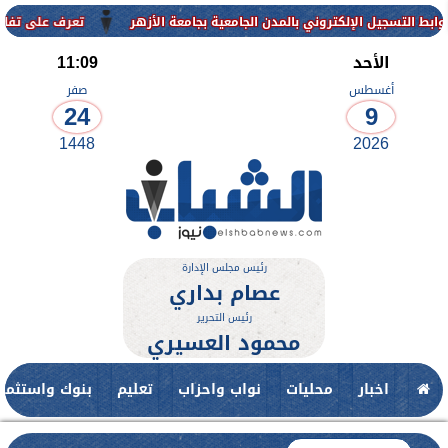
كتروني بالمدن الجامعية بجامعة الأزهر
تعرف على تفاصيل وشروط القبول
الأحد
11:09
أغسطس
صفر
24
9
1448
2026
رئيس مجلس الإدارة
عصام بداري
رئيس التحرير
محمود العسيري
اخبار
محليات
نواب واحزاب
تعليم
بنوك واستثمار