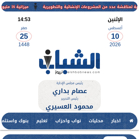
من المشروعات الإنشائية والتطويرية
ميزانية 16 مليون جنيه لتطوير حديقة ناصر بأبوتيج.. نقلة حضارية تحافظ على تاريخها
الإثنين
14:53
أغسطس
صفر
25
10
1448
2026
رئيس مجلس الإدارة
عصام بداري
رئيس التحرير
محمود العسيري
اخبار
محليات
نواب واحزاب
تعليم
بنوك واستثمار