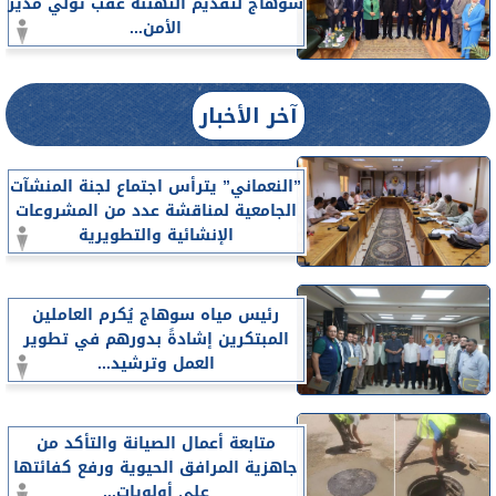
سوهاج لتقديم التهنئة عقب تولي مدير
الأمن...
آخر الأخبار
”النعماني” يترأس اجتماع لجنة المنشآت
الجامعية لمناقشة عدد من المشروعات
الإنشائية والتطويرية
رئيس مياه سوهاج يُكرم العاملين
المبتكرين إشادةً بدورهم في تطوير
العمل وترشيد...
متابعة أعمال الصيانة والتأكد من
جاهزية المرافق الحيوية ورفع كفائتها
على أولويات...