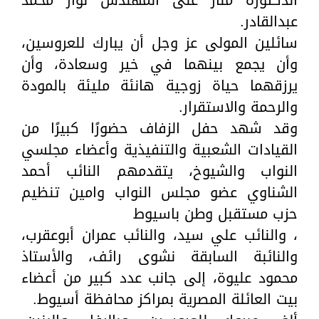
الدكتورة منار على المهندس نوار محمد
عبدالقادر.
سائلين المولى عز وجل أن يبارك للعروسين،
وأن يجمع بينهما في خير وسعادة، وأن
يرزقهما حياة زوجية هانئة مليئة بالمودة
والرحمة والاستقرار.
وقد شهد حفل الزفاف حضورًا كبيرًا من
القيادات الشعبية والتنفيذية وأعضاء مجلسي
النواب والشيوخ، يتقدمهم النائب أحمد
الشناوي عضو مجلس النواب وامين تنظيم
حزب مستقبل وطن باسيوط
، والنائب علي سيد، والنائب عمران أبوعقرب،
والنائبة السابقة نشوى رائف، والأستاذ
محمود عليوة، إلى جانب عدد كبير من أعضاء
بيت العائلة المصرية بمراكز محافظة أسيوط.