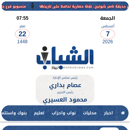
منسوبو فرع جامعة الأزهر للوج
الجمعة
07:55
أغسطس
صفر
22
7
1448
2026
رئيس مجلس الإدارة
عصام بداري
رئيس التحرير
محمود العسيري
اخبار
محليات
نواب واحزاب
تعليم
بنوك واستثمار