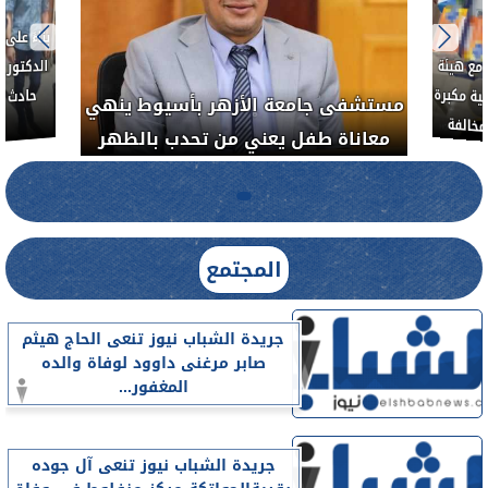
بناءً عل
الدكتور 
حادث أ
مع هيئة
ة مكبرة
مستشفى جامعة الأزهر بأسيوط ينهي
خالفة
معاناة طفل يعني من تحدب بالظهر
المجتمع
جريدة الشباب نيوز تنعى الحاج هيثم
صابر مرغنى داوود لوفاة والده
المغفور...
جريدة الشباب نيوز تنعى آل جوده