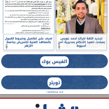
تجديد الثقة للرائد احمد عويس
تعرف على تفاصيل وشروط القبول
بمباحث تنفيذ الأحكام بمديرية أمن
بالمعاهد الفنية للتمريض بجامعة
أسيوط
الأزهر
الفيس بوك
تويتر
Tweets by