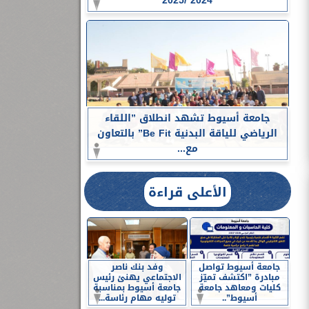
2024 /2025
جامعة أسيوط تشهد انطلاق ”اللقاء
الرياضي للياقة البدنية Be Fit” بالتعاون
مع...
الأعلى قراءة
جامعة أسيوط تواصل
وفد بنك ناصر
مبادرة ”اكتشف تميّز
الاجتماعي يهنئ رئيس
كليات ومعاهد جامعة
جامعة أسيوط بمناسبة
أسيوط”..
توليه مهام رئاسة...