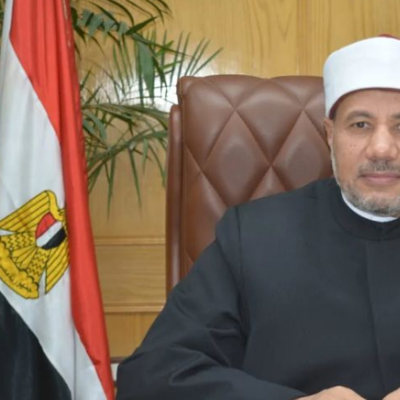
رئيس جامعة بني سويف نجاحاً طبياً
والحنجرة ينجح في استئصال ورم خبيث
جديد بمستشفيات الجامعة
...
من...