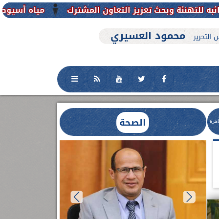
اون المشترك
مياه أسيوط تجدد فاعلية شهادة الأيزو ISO 50001 بمحطة نزلة عبد اللاه المرشحة
محمود العسيري
 التحرير
الصحة
اهرة
العلاج الحر بمنفلوط بالتعاون مع هيئة