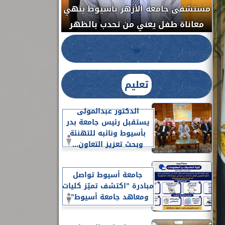
مستشفى جامعة ا
الدواء المصرية يشن حملة رقابية مكبرة
معاناة طفل يعن
لضبط المنشآت الطبية المخالفة.....
تعليم
الدكتور عبدالمولى
يستقبل رئيس جامعة بدر
بأسيوط ونائبه للتهنئة
وبحث تعزيز التعاون...
جامعة أسيوط تواصل
مبادرة ”اكتشف تميّز كليات
ومعاهد جامعة أسيوط”..