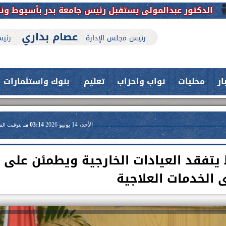
ل رئيس جامعة بدر بأسيوط ونائبه للتهنئة وبحث تعزيز التع
عصام بداري
رئيس مجلس الإدارة
رئيس
ار
محليات
نواب واحزاب
تعليم
بنوك واستثمارات
الأحد، 14 يونيو 2026
03:14 مـ
بتوقيت الق
يتفقد العيادات الخارجية ويطمئن على
الخدمات العلاجية
حدث بمستشفيات جامعة اسيوط....
اعلن الدكتور طارق على ، القائم بأعمال
فريق طبي بقسم الأنف والأذن