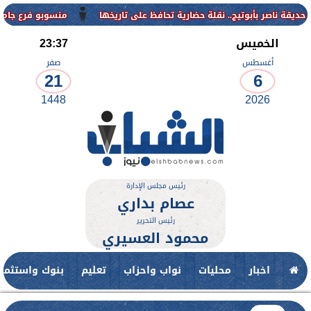
منسوبو فرع جامعة الأزهر للوجه القبلي يهنئون الدكتور 
الخميس
23:37
أغسطس
صفر
21
6
1448
2026
رئيس مجلس الإدارة
عصام بداري
رئيس التحرير
محمود العسيري
اخبار
محليات
نواب واحزاب
تعليم
بنوك واستثمار