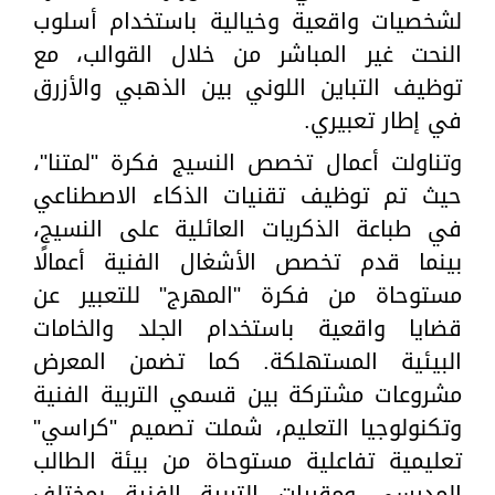
لشخصيات واقعية وخيالية باستخدام أسلوب
النحت غير المباشر من خلال القوالب، مع
توظيف التباين اللوني بين الذهبي والأزرق
في إطار تعبيري.
وتناولت أعمال تخصص النسيج فكرة "لمتنا"،
حيث تم توظيف تقنيات الذكاء الاصطناعي
في طباعة الذكريات العائلية على النسيج،
بينما قدم تخصص الأشغال الفنية أعمالًا
مستوحاة من فكرة "المهرج" للتعبير عن
قضايا واقعية باستخدام الجلد والخامات
البيئية المستهلكة. كما تضمن المعرض
مشروعات مشتركة بين قسمي التربية الفنية
وتكنولوجيا التعليم، شملت تصميم "كراسي"
تعليمية تفاعلية مستوحاة من بيئة الطالب
المدرسي ومقررات التربية الفنية بمختلف