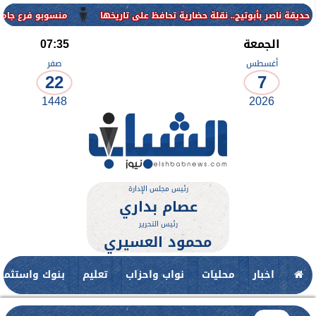
منسوبو فرع جامعة الأزهر للوجه القبلي يهنئ
الجمعة
07:35
أغسطس
صفر
22
7
1448
2026
رئيس مجلس الإدارة
عصام بداري
رئيس التحرير
محمود العسيري
اخبار
محليات
نواب واحزاب
تعليم
بنوك واستثمار