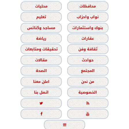
محافظات
محليات
نواب واحزاب
تعليم
بنوك واستثمارات
مساجد وكنائس
عقارات
رياضة
ثقافة وفن
تحقيقات ومتابعات
حوادث
مقالات
المجتمع
الصحة
من نحن
اعلن معنا
الخصوصية
اتصل بنا




