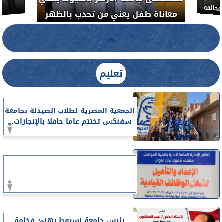
خالفة
معاناة طفل يعني من تحدب بالظهر
تعليم
الجمعية المصرية لطلاب الصيدلة بجامعة
سفنكس تختتم عاما حافلا بالإنجازات...
رئيس جامعة أسيوط يهنئ فخامة