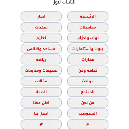
الشباب نيوز
الرئيسية
اخبار
محافظات
محليات
نواب واحزاب
تعليم
بنوك واستثمارات
مساجد وكنائس
عقارات
رياضة
ثقافة وفن
تحقيقات ومتابعات
حوادث
مقالات
المجتمع
الصحة
من نحن
اعلن معنا
الخصوصية
اتصل بنا

