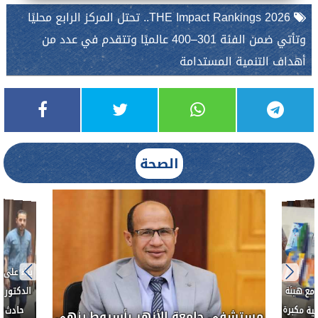
THE Impact Rankings 2026.. تحتل المركز الرابع محليًا
وتأتي ضمن الفئة 301–400 عالميًا وتتقدم في عدد من
أهداف التنمية المستدامة
الصحة
بناءً عل
الدكتور 
حادث أ
مع هيئة
ة مكبرة
مستشفى جامعة الأزهر بأسيوط ينهي