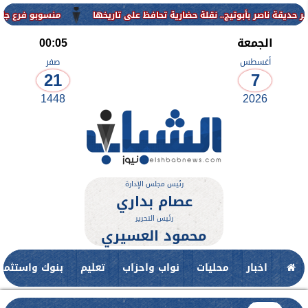
منسوبو فرع جامعة الأزهر ل
الجمعة
00:05
أغسطس
صفر
21
7
1448
2026
رئيس مجلس الإدارة
عصام بداري
رئيس التحرير
محمود العسيري
اخبار
محليات
نواب واحزاب
تعليم
بنوك واستثمار