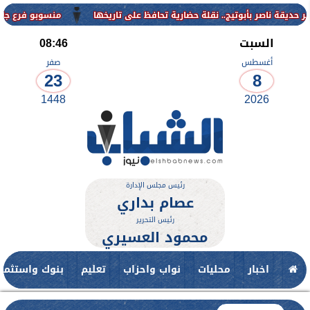
منسوبو فرع جامعة الأزهر ل
السبت
08:46
أغسطس
صفر
23
8
1448
2026
رئيس مجلس الإدارة
عصام بداري
رئيس التحرير
محمود العسيري
اخبار
محليات
نواب واحزاب
تعليم
بنوك واستثمار