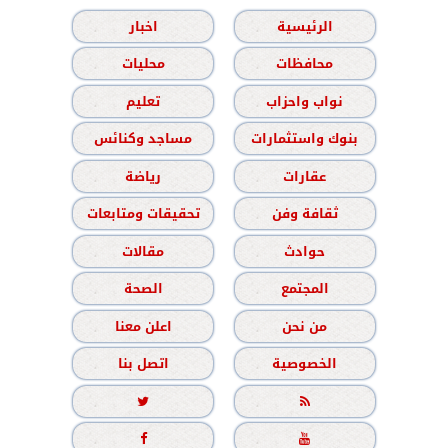
الرئيسية
اخبار
محافظات
محليات
نواب واحزاب
تعليم
بنوك واستثمارات
مساجد وكنائس
عقارات
رياضة
ثقافة وفن
تحقيقات ومتابعات
حوادث
مقالات
المجتمع
الصحة
من نحن
اعلن معنا
الخصوصية
اتصل بنا



