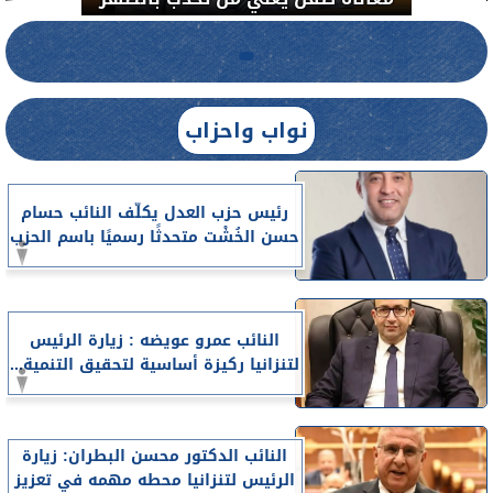
نواب واحزاب
رئيس حزب العدل يكلّف النائب حسام
حسن الخُشْت متحدثًا رسميًا باسم الحزب
النائب عمرو عويضه : زيارة الرئيس
لتنزانيا ركيزة أساسية لتحقيق التنمية...
النائب الدكتور محسن البطران: زيارة
الرئيس لتنزانيا محطه مهمه في تعزيز