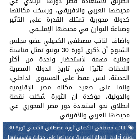
الطريق لاستعادة مصر دورها الريادي في
محيطها العربي والأفريقي، ورسخت مكانتها
كدولة محورية تمتلك القدرة على التأثير
وصناعة التوازن في محيطها الإقليمي
وأضاف النائب مصطفى الكحيلي عضو مجلس
الشيوخ أن ذكرى ثورة 30 يونيو تمثل مناسبة
وطنية مهمة لأستحضار واحدة من أكثر
اللحظات تأثيرًا في تاريخ الدولة المصرية
الحديثة، ليس فقط على المستوى الداخلي،
وإنما على صعيد مكانة مصر الإقليمية
والدولية، مؤكدة أن الثورة شكلت نقطة
انطلاق نحو استعادة دور مصر المحوري في
محيطها العربي والأفريقي
النائب مصطفى الكحيلى ثورة مصطفى الكحيلي ثورة 30
يونيو أعادت الدولة المصرية وقدرتها على حماية مؤسساتها