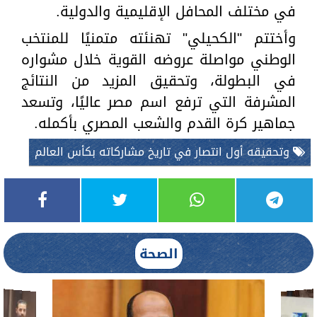
في مختلف المحافل الإقليمية والدولية.
وأختتم "الكحيلي" تهنئته متمنيًا للمنتخب
الوطني مواصلة عروضه القوية خلال مشواره
في البطولة، وتحقيق المزيد من النتائج
المشرفة التي ترفع اسم مصر عاليًا، وتسعد
جماهير كرة القدم والشعب المصري بأكمله.
وتحقيقه أول انتصار في تاريخ مشاركاته بكأس العالم
الصحة