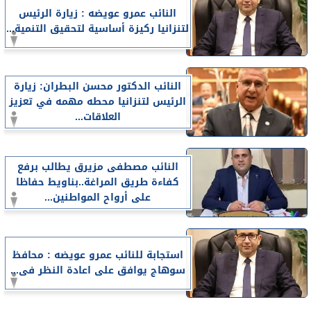
النائب عمرو عويضه : زيارة الرئيس
لتنزانيا ركيزة أساسية لتحقيق التنمية...
النائب الدكتور محسن البطران: زيارة
الرئيس لتنزانيا محطه مهمه في تعزيز
العلاقات...
النائب مصطفى مزيرق يطالب برفع
كفاءة طريق المراغة..بناويط حفاظا
على أرواح المواطنين...
استجابة للنائب عمرو عويضه : محافظ
سوهاج يوافق على اعادة النظر فى...