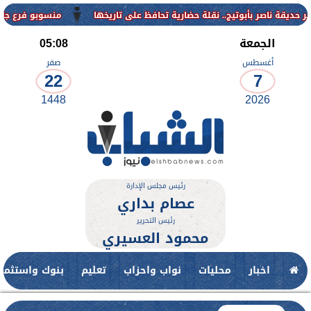
منسوبو فرع جامعة الأزهر لل
الجمعة
05:08
أغسطس
صفر
22
7
1448
2026
رئيس مجلس الإدارة
عصام بداري
رئيس التحرير
محمود العسيري
اخبار
محليات
نواب واحزاب
تعليم
بنوك واستثمار