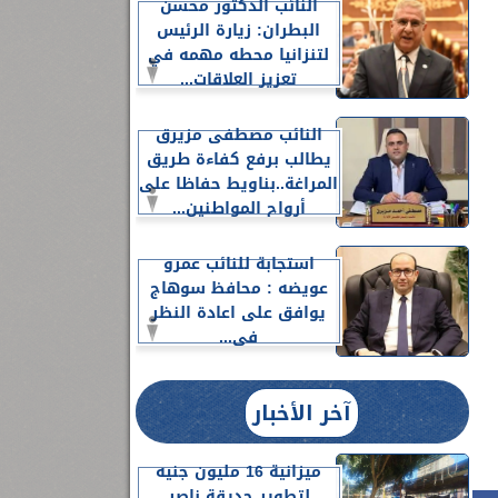
النائب الدكتور محسن
البطران: زيارة الرئيس
لتنزانيا محطه مهمه في
تعزيز العلاقات...
النائب مصطفى مزيرق
يطالب برفع كفاءة طريق
المراغة..بناويط حفاظا على
أرواح المواطنين...
استجابة للنائب عمرو
عويضه : محافظ سوهاج
يوافق على اعادة النظر
فى...
آخر الأخبار
ميزانية 16 مليون جنيه
لتطوير حديقة ناصر