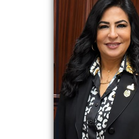
رئيس جامعة بني سويف نجاحاً طبياً
والحنجرة ينجح في استئصال ورم خبيث
جديد بمستشفيات الجامعة
...
من...