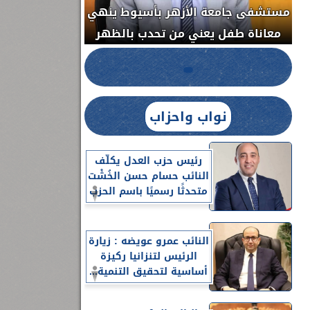
مستشفى جامعة ا
الدواء المصرية يشن حملة رقابية مكبرة
معاناة طفل يعن
لضبط المنشآت الطبية المخالفة.....
نواب واحزاب
رئيس حزب العدل يكلّف
النائب حسام حسن الخُشْت
متحدثًا رسميًا باسم الحزب
النائب عمرو عويضه : زيارة
الرئيس لتنزانيا ركيزة
أساسية لتحقيق التنمية...