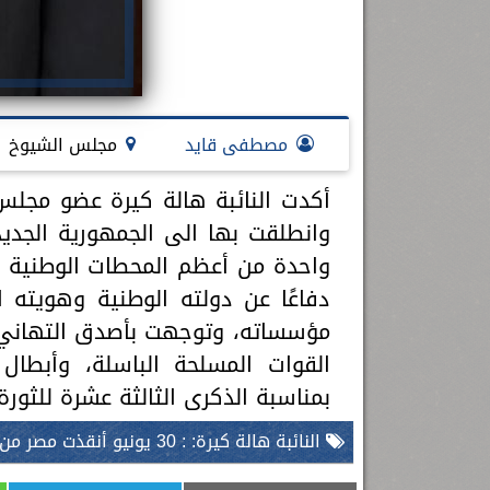
مصطفى قايد
مجلس الشيوخ
وانطلقت بها الى الجمهورية الجدي
واحدة من أعظم المحطات الوطنية ف
دفاعًا عن دولته الوطنية وهويته 
مؤسساته، وتوجهت بأصدق التهاني إ
القوات المسلحة الباسلة، وأبطا
بمناسبة الذكرى الثالثة عشرة للثورة
النائبة هالة كيرة: : 30 يونيو أنقذت مصر من السقوط وانطلقت الى الجمهورية الجديدة