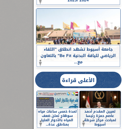
2024 /2025
جامعة أسيوط تشهد انطلاق ”اللقاء
الرياضي للياقة البدنية Be Fit” بالتعاون
مع...
الأعلى قراءة
تعيين المقدم أحمد
لمدة خمس ساعات مياه
عاصم حمزة رئيسا
سوهاج تعلن ضعف
لمباحث مركز شرطة
المياه بالأدوار العليا
أسيوط
بمناطق عدة...