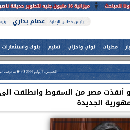
ميزانية 16 مليون جنيه لتطوير حديقة ناصر بأبوتيج.. نقلة حضارية تحافظ على تاريخها
عصام بداري
رئيس مجلس الإدارة
رئيس
ار
محليات
نواب واحزاب
تعليم
بنوك واستثمارات
الخميس، 2 يوليو 2026
04:43 مـ
بتوقيت الق
 هالة كيرة: : 30 يونيو أنقذت مصر من السقوط وانطلقت الى
مهورية الجديدة
حدث بمستشفيات جامعة اسيوط....
اعلن الدكتور طارق على ، القائم بأعمال
فريق طبي بقسم الأنف والأذن