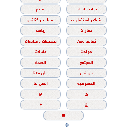
نواب واحزاب
تعليم
بنوك واستثمارات
مساجد وكنائس
عقارات
رياضة
ثقافة وفن
تحقيقات ومتابعات
حوادث
مقالات
المجتمع
الصحة
من نحن
اعلن معنا
الخصوصية
اتصل بنا





جميع الحقوق محفوظة
©
2020 - 2026 - الشباب نيوز