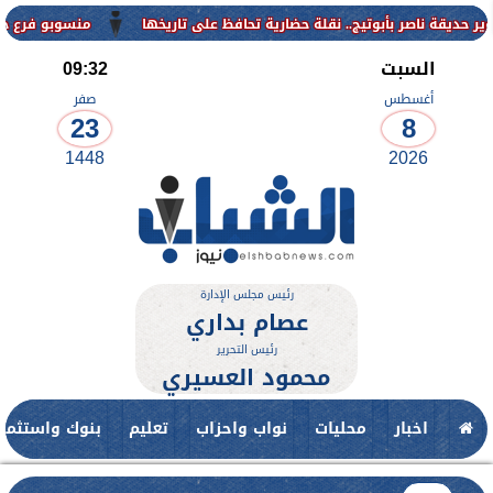
منسوبو فرع جامعة الأزهر لل
السبت
09:32
أغسطس
صفر
23
8
1448
2026
رئيس مجلس الإدارة
عصام بداري
رئيس التحرير
محمود العسيري
اخبار
محليات
نواب واحزاب
تعليم
بنوك واستثمار