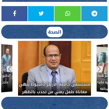
الصحة
بناءً عل
الدكتور 
حادث أ
مع هيئة
ة مكبرة
مستشفى جامعة الأزهر بأسيوط ينهي
خالفة
معاناة طفل يعني من تحدب بالظهر