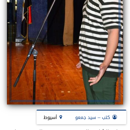
كتب -- سيد جمعو
أسيوط