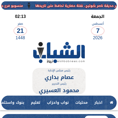
منسوبو فرع جامعة الأزهر للوجه 
الجمعة
02:13
أغسطس
صفر
21
7
1448
2026
رئيس مجلس الإدارة
عصام بداري
رئيس التحرير
محمود العسيري
اخبار
محليات
نواب واحزاب
تعليم
بنوك واستثمار