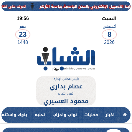
إلكتروني بالمدن الجامعية بجامعة الأزهر
تعرف على تفاصيل وشروط القب
السبت
19:56
أغسطس
صفر
23
8
1448
2026
رئيس مجلس الإدارة
عصام بداري
رئيس التحرير
محمود العسيري
اخبار
محليات
نواب واحزاب
تعليم
بنوك واستثمار