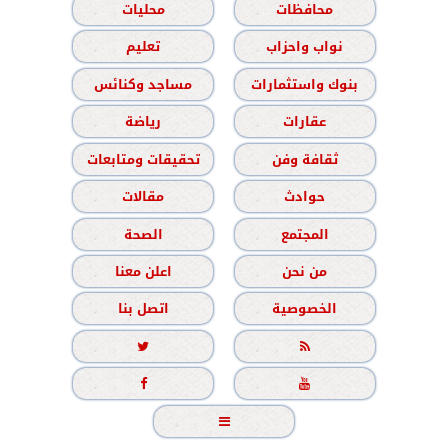
محافظات
محليات
نواب واحزاب
تعليم
بنوك واستثمارات
مساجد وكنائس
عقارات
رياضة
ثقافة وفن
تحقيقات ومتابعات
حوادث
مقالات
المجتمع
الصحة
من نحن
اعلن معنا
الخصوصية
اتصل بنا




