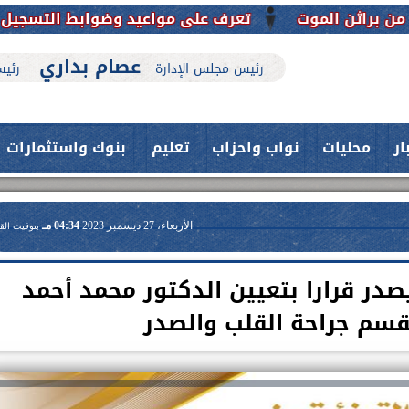
ت
تعرف على مواعيد وضوابط التسجيل الإلكتروني بالمد
عصام بداري
رئيس مجلس الإدارة
رئيس
ار
محليات
نواب واحزاب
تعليم
بنوك واستثمارات
الأربعاء، 27 ديسمبر 2023
04:34 مـ
بتوقيت الق
در قرارا بتعيين الدكتور محمد أحمد
قسم جراحة القلب والصدر
حدث بمستشفيات جامعة اسيوط....
فريق طبي بقسم الأنف والأذن
العلاج الحر بمنفلوط بالتعاون مع هيئة