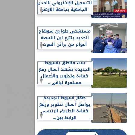
التسجيل الإلكتروني بالمدن
الجامعية بجامعة الأزهر
مستشفى طوارئ سوهاج
الجديد ينتزع ابن التسعة
أعوام من براثن الموت
ست مناطق بأسيوط
الجديدة تشهد أعمال رفع
كفاءة وتطوير والأعمال
مستمرة لباقي...
جهاز أسيوط الجديدة
يواصل أعمال تطوير ورفع
كفاءة الطريق الرئيسي
الرابط بين...