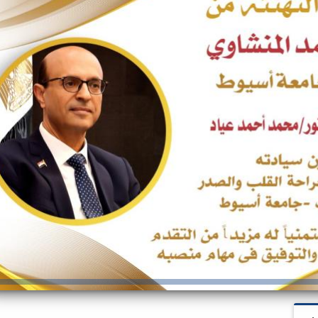
والحنجرة ينجح في استئصال ورم خبيث
الدواء المصرية يشن حملة رقابية مكبرة
لضبط المنشآت الطبية المخالفة
من...
.....