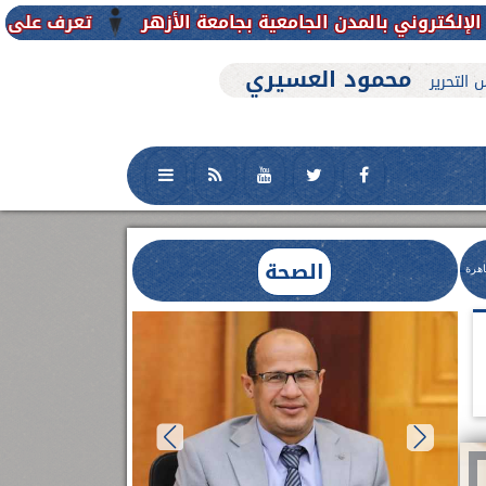
ن الجامعية بجامعة الأزهر
تعرف على تفاصيل وشروط ال
محمود العسيري
 التحرير
الصحة
اهرة
بناءً على تكليفات
الدكتور أحمد عب
حادث أبنوب ب