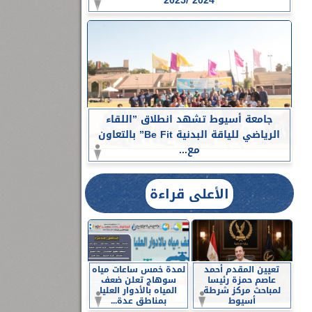
2024 /2025
جامعة أسيوط تشهد انطلاق ”اللقاء
الرياضي للياقة البدنية Be Fit” بالتعاون
مع...
الأعلى قراءة
تعيين المقدم أحمد
لمدة خمس ساعات مياه
عاصم حمزة رئيسا
سوهاج تعلن ضعف
لمباحث مركز شرطة
المياه بالأدوار العليا
أسيوط
بمناطق عدة...