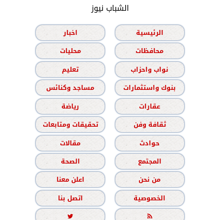
الشباب نيوز
الرئيسية
اخبار
محافظات
محليات
نواب واحزاب
تعليم
بنوك واستثمارات
مساجد وكنائس
عقارات
رياضة
ثقافة وفن
تحقيقات ومتابعات
حوادث
مقالات
المجتمع
الصحة
من نحن
اعلن معنا
الخصوصية
اتصل بنا

