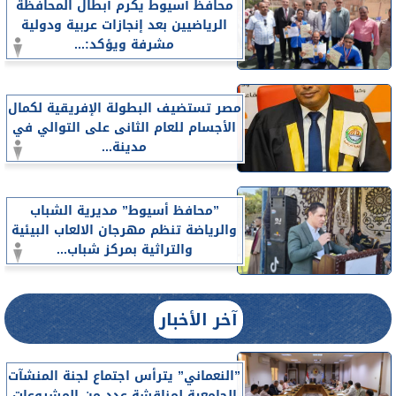
محافظ أسيوط يكرم أبطال المحافظة
الرياضيين بعد إنجازات عربية ودولية
مشرفة ويؤكد:...
مصر تستضيف البطولة الإفريقية لكمال
الأجسام للعام الثانى على التوالي في
مدينة...
”محافظ أسيوط” مديرية الشباب
والرياضة تنظم مهرجان الالعاب البيئية
والتراثية بمركز شباب...
آخر الأخبار
”النعماني” يترأس اجتماع لجنة المنشآت
الجامعية لمناقشة عدد من المشروعات