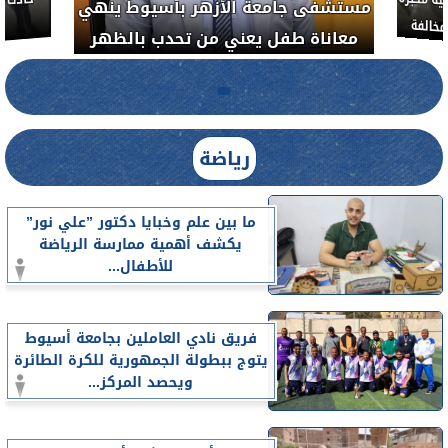
ة مكبرة
مستشفى جامعة الأزهر بأسيوط ينهي
خالفة
معاناة طفل يعني من تحدب بالظهر
رياضة
ما بين علم وخبايا دكتور ”علي نور”
يكشف أهمية ممارسة الرياضة
للأطفال...
فريق نادي العاملين بجامعة أسيوط
يتوج ببطولة الجمهورية للكرة الطائرة
ويحصد المركز...