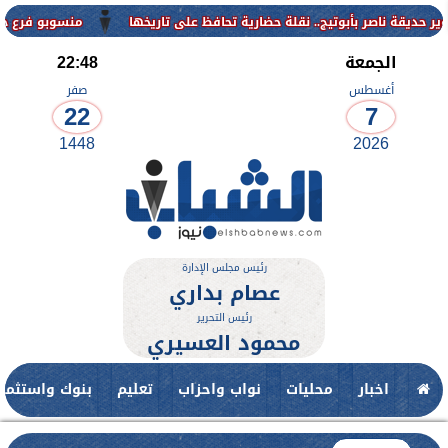
منسوبو فرع جامعة الأزهر 
الجمعة
22:48
أغسطس
صفر
22
7
1448
2026
رئيس مجلس الإدارة
عصام بداري
رئيس التحرير
محمود العسيري
اخبار
محليات
نواب واحزاب
تعليم
بنوك واستثمار