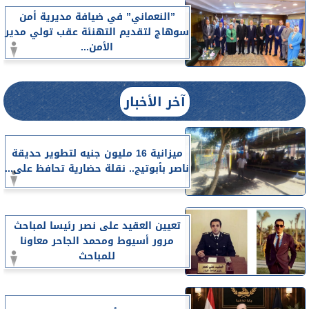
”النعماني” في ضيافة مديرية أمن
سوهاج لتقديم التهنئة عقب تولي مدير
الأمن...
آخر الأخبار
ميزانية 16 مليون جنيه لتطوير حديقة
ناصر بأبوتيج.. نقلة حضارية تحافظ على...
تعيين العقيد على نصر رئيسا لمباحث
مرور أسيوط ومحمد الجاحر معاونا
للمباحث