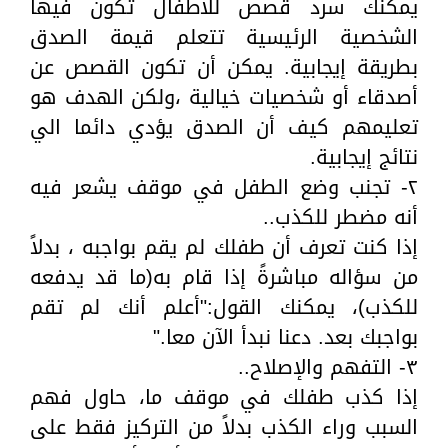
يمكنك سرد قصص للاطفال تكون فيها
الشخصية الرئيسية تتعلم قيمة الصدق
بطريقة إيجابية. يمكن أن تكون القصص عن
أصدقاء أو شخصيات خيالية ،ولكن الهدف هو
تعليمهم كيف أن الصدق يؤدي دائما الي
نتائج إيجابية.
٢- تجنب وضع الطفل في موقف يشعر فيه
أنه مضطر للكذب..
إذا كنت تعرف أن طفلك لم يقم بواجبه ، بدلاً
من سؤاله مباشرةً إذا قام به(ما قد يدفعه
للكذب)، يمكنك القول:"أعلم أنك لم تقم
بواجبك بعد. دعنا نبدأ الآن معا."
٣- التفهم والإصلاح..
إذا كذب طفلك في موقف ما، حاول فهم
السبب وراء الكذب بدلاً من التركيز فقط على