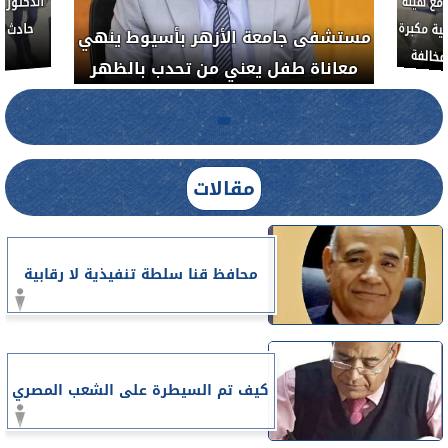
مع هيئة
ة مكبرة
مستشفى جامعة الأزهر بأسيوط ينهي
خالفة
معاناة طفل يعني من تحدب بالظهر
مقالات
محافظ قنا سلطة تنفيذية لا رقابية
كيف تم السيطرة على الشعب المصري