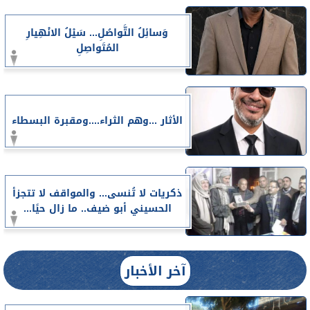
وَسائِلُ التَّواصُلِ... سَيْلُ الانْهِيارِ
المُتَواصِلِ
الأثار ...وهم الثراء....ومقبرة البسطاء
ذكريات لا تُنسى... والمواقف لا تتجزأ
الحسيني أبو ضيف.. ما زال حيًا...
آخر الأخبار