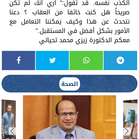
الكذب نفسه. قد تقول:" أري أنك لم تكن
صريحاً هل كنت خائفا من العقاب ؟ دعنا
نتحدث عن هذا وكيف يمكننا التعامل مع
الأمور بشكل أفضل في المستقبل."
معكم الدكتورة زيزي محمد تحياتي
الصحة
بناءً عل
الدكتور 
حادث أ