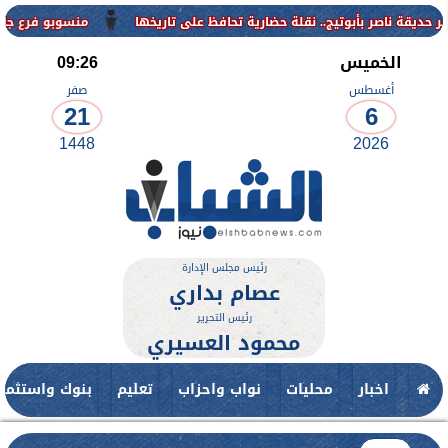
منسوبو فرع جامعة الأزهر للوج
الخميس
09:26
أغسطس
صفر
21
6
1448
2026
رئيس مجلس الإدارة
عصام بداري
رئيس التحرير
محمود العسيري
اخبار
محليات
نواب واحزاب
تعليم
بنوك واستثمار