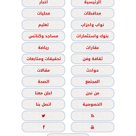
الرئيسية
اخبار
محافظات
محليات
نواب واحزاب
تعليم
بنوك واستثمارات
مساجد وكنائس
عقارات
رياضة
ثقافة وفن
تحقيقات ومتابعات
حوادث
مقالات
المجتمع
الصحة
من نحن
اعلن معنا
الخصوصية
اتصل بنا



