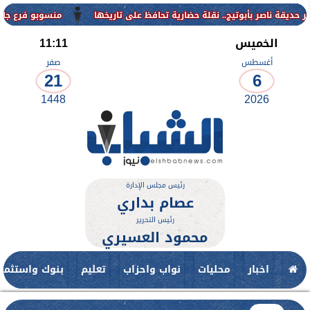
منسوبو فرع جامعة الأزهر لل
الخميس
11:11
أغسطس
صفر
21
6
1448
2026
رئيس مجلس الإدارة
عصام بداري
رئيس التحرير
محمود العسيري
اخبار
محليات
نواب واحزاب
تعليم
بنوك واستثمار