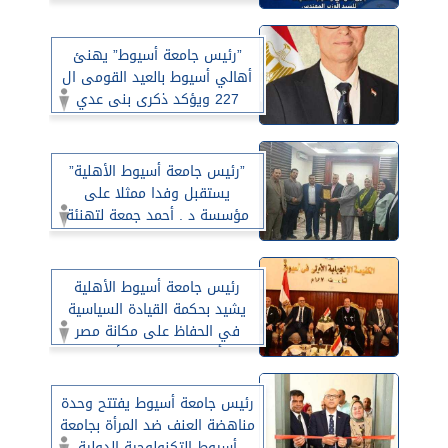
للتنظيم والأدارة
”رئيس جامعة أسيوط” يهنئ
أهالي أسيوط بالعيد القومى ال
227 ويؤكد ذكرى بنى عدي
تجسد روح البطولة ودور الجامعة
مستمر في دعم التنمية
”رئيس جامعة أسيوط الأهلية”
يستقبل وفدا ممثلا على
مؤسسة د . أحمد جمعة لتهنئة
سيادته عن منصبه الجديد وبحث
تعزيز أواصره التعاون المشترك
رئيس جامعة أسيوط الأهلية
يشيد بحكمة القيادة السياسية
في الحفاظ على مكانة مصر
وأمانها في ظل الأحداث
الإقليمية والعالمية الراهنة
رئيس جامعة أسيوط يفتتح وحدة
مناهضة العنف ضد المرأة بجامعة
أسيوط التكنولوجية الدولية