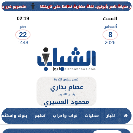
منسوبو فرع جامعة الأزهر للوج
السبت
02:19
أغسطس
صفر
22
8
1448
2026
رئيس مجلس الإدارة
عصام بداري
رئيس التحرير
محمود العسيري
اخبار
محليات
نواب واحزاب
تعليم
بنوك واستثمار