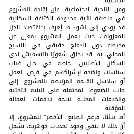
الداخلية.
ومن الناحية الاجتماعية، فإن إقامة المشروع
في منطقة نائية محدودة الكثافة السكانية
قد يؤدي إلى نشوء ما يُعرف بـ“اقتصاد الجزر
المعزولة”، حيث يعمل المشروع بمعزل عن
محيطه دون اندماج حقيقي في النسيج
المحلي، بما قد يخلق شعورًا بالتهميش لدى
السكان الأصليين، خاصة في حال غياب
سياسات واضحة لإشراكهم في فرص العمل
أو سلاسل القيمة المرتبطة بالمشروع، إلى
جانب الضغوط المحتملة على البنية التحتية
والخدمات المحلية نتيجة تدفقات العمالة
المؤقتة.
أما بيئيًا، فرغم الطابع “الأخضر” للمشروع، إلا
أن ذلك لا ينفي وجود تحديات جوهرية، تشمل