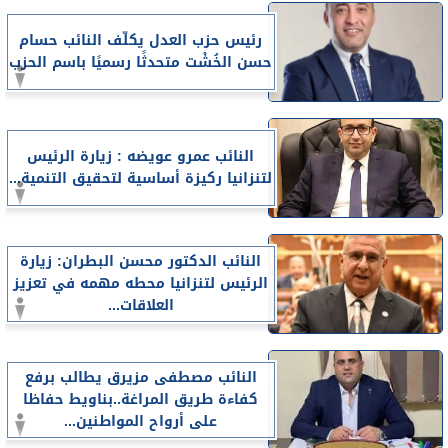
رئيس حزب العدل يكلّف النائب حسام
حسن الخُشْت متحدثًا رسميًا باسم الحزب
النائب عمرو عويضه : زيارة الرئيس
لتنزانيا ركيزة أساسية لتحقيق التنمية...
النائب الدكتور محسن البطران: زيارة
الرئيس لتنزانيا محطه مهمه في تعزيز
العلاقات...
النائب مصطفى مزيرق يطالب برفع
كفاءة طريق المراغة..بناويط حفاظا
على أرواح المواطنين...