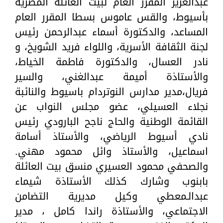
عبدالعزيز المقرر العام لبيت العائلة المصرية
بأسيوط، والقس عاموس بسطا المقرر العام
المساعد، والدكتورة أسماء عبدالرحمن رئيس
لجنة الثقافة الأسرية، واللواء فريد الشويخ، و
نادر العسال، والدكتورة فاطمة الخياط،
والأستاذة أميمة عبدالغني، والسير
فريال،مدير مدارس النوتردام باسيوط والنائبة
نجلاء العسيلي، عضو مجلس النواب عن
القائمة الوطنية والحاج ناجح البارودي رئيس
نادي أسيوط الرياضي، والأستاذ أسامة
اسماعيل، والأستاذ وائل محمود مهني.
والصحفي محمود العسيري منسق بيت العائلة
بابنوب وشارك كذلك الأستاذة شيماء
عبدالـمعطي وكيل مديرية التضامن
الاجتماعي، والأستاذة راندا كامل ، مدير