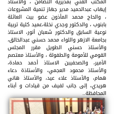
المكتب الفني بمديرية التضامن ، والاستاذ
إيهاب عبدالحميد مدير جهاز تنمية المشروعات
، والحاج محمد المأذون عضو بيت العائلة
بابنوب ، والدكتور وجدي نخلة،عميد كلية تربية
نوعية السابق والدكتور شعبان أنور، الاستاذ
بجامعة الازهر واللواء محمد حسني عبدالخالق،
والأستاذ حسني الطويل مقرر المجلس
القومي للأمومة والطفولة ، والأستاذ معتصم
الأمير، والصحفيبن الاستاذ أحمد حمادة،
والأستاذ محمود العجمي، والأستاذة دعاء
همام، والأستاذ علاء عيد، والأستاذ هاني
هريدي، إلى جانب لفيف من قيادات و أبناء
المحافظة..