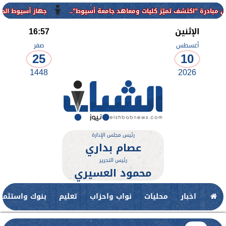
عاهد جامعة أسيوط”..
جهاز أسيوط الجديدة يواصل أعمال تطوير ورفع ك
الإثنين
16:57
أغسطس
صفر
25
10
1448
2026
رئيس مجلس الإدارة
عصام بداري
رئيس التحرير
محمود العسيري
اخبار
محليات
نواب واحزاب
تعليم
بنوك واستثمار