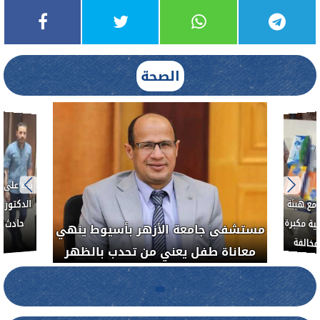
الصحة
بناءً عل
الدكتور 
حادث أ
مع هيئة
ة مكبرة
مستشفى جامعة الأزهر بأسيوط ينهي
خالفة
معاناة طفل يعني من تحدب بالظهر