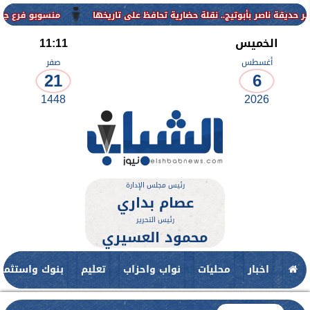
منسوبو فرع جامعة الأزهر ل
الخميس
11:11
أغسطس
صفر
21
6
1448
2026
رئيس مجلس الإدارة
عصام بداري
رئيس التحرير
محمود العسيري
اخبار
محليات
نواب واحزاب
تعليم
بنوك واستثمار