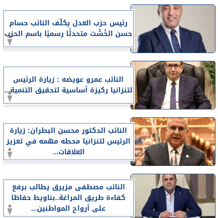
رئيس حزب العدل يكلّف النائب حسام
حسن الخُشْت متحدثًا رسميًا باسم الحزب
النائب عمرو عويضه : زيارة الرئيس
لتنزانيا ركيزة أساسية لتحقيق التنمية...
النائب الدكتور محسن البطران: زيارة
الرئيس لتنزانيا محطه مهمه في تعزيز
العلاقات...
النائب مصطفى مزيرق يطالب برفع
كفاءة طريق المراغة..بناويط حفاظا
على أرواح المواطنين...