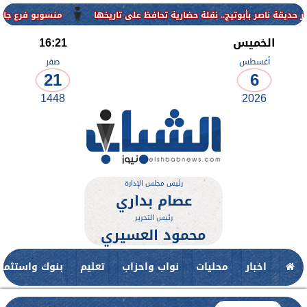
منسوبو فرع جامعة الأزهر للو
الخميس
16:21
أغسطس
صفر
21
6
1448
2026
رئيس مجلس الإدارة
عصام بداري
رئيس التحرير
محمود العسيري
اخبار
محليات
نواب واحزاب
تعليم
بنوك واستثمار