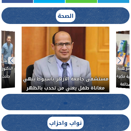
الصحة
بناءً عل
الدكتور 
حادث أ
مع هيئة
ة مكبرة
مستشفى جامعة الأزهر بأسيوط ينهي
خالفة
معاناة طفل يعني من تحدب بالظهر
نواب واحزاب