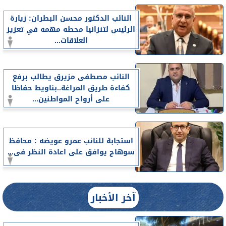
النائب الدكتور محسن البطران: زيارة
الرئيس لتنزانيا محطه مهمه في تعزيز
العلاقات...
النائب مصطفى مزيرق يطالب برفع
كفاءة طريق المراغة..بناويط حفاظا
على أرواح المواطنين...
استجابة للنائب عمرو عويضه : محافظ
سوهاج يوافق على اعادة النظر فى...
آخر الأخبار