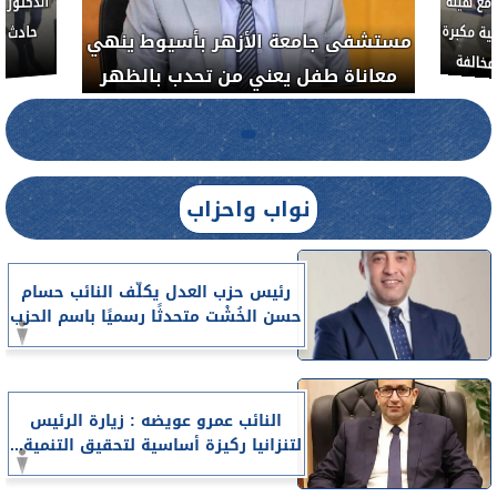
العلاج الحر بمنفلوط بالتعاون مع هيئة
مستشفى جامعة ال
الدواء المصرية يشن حملة رقابية مكبرة
معاناة طفل يعن
لضبط المنشآت الطبية المخالفة
.....
نواب واحزاب
رئيس حزب العدل يكلّف النائب حسام
حسن الخُشْت متحدثًا رسميًا باسم الحزب
النائب عمرو عويضه : زيارة الرئيس
لتنزانيا ركيزة أساسية لتحقيق التنمية...