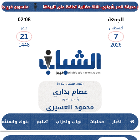
منسوبو فرع جامعة الأزهر للوجه
الجمعة
02:08
أغسطس
صفر
21
7
1448
2026
رئيس مجلس الإدارة
عصام بداري
رئيس التحرير
محمود العسيري
اخبار
محليات
نواب واحزاب
تعليم
بنوك واستثمار