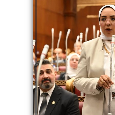
والحنجرة ينجح في استئصال ورم خبيث
الدواء المصرية يشن حملة رقابية مكبرة
لضبط المنشآت الطبية المخالفة
من...
.....