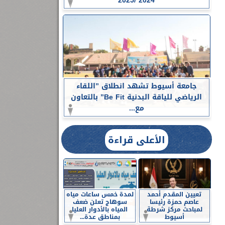
2024 /2025
جامعة أسيوط تشهد انطلاق ”اللقاء
الرياضي للياقة البدنية Be Fit” بالتعاون
مع...
الأعلى قراءة
تعيين المقدم أحمد
لمدة خمس ساعات مياه
عاصم حمزة رئيسا
سوهاج تعلن ضعف
لمباحث مركز شرطة
المياه بالأدوار العليا
أسيوط
بمناطق عدة...