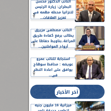
النائب الدكتور محسن
البطران: زيارة الرئيس
لتنزانيا محطه مهمه في
تعزيز العلاقات...
النائب مصطفى مزيرق
يطالب برفع كفاءة طريق
المراغة..بناويط حفاظا على
أرواح المواطنين...
استجابة للنائب عمرو
عويضه : محافظ سوهاج
يوافق على اعادة النظر
فى...
آخر الأخبار
ميزانية 16 مليون جنيه
لتطوير حديقة ناصر