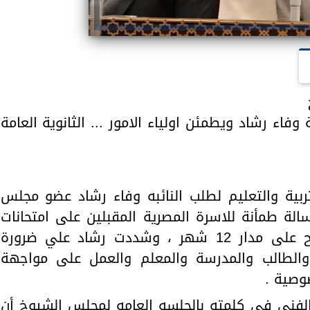
 وفاء رشاد ويطمئن اولياء الامور ... الثانوية العامة
ربية والتعليم لطلب النائبه وفاء رشاد عضو مجلس
الة طمأنة للاسرة المصرية المقبلين على امتحانات
الثانوية العامة التي تعاني وتكافح على مدار 12 شهر ، وشددت رشاد علي ضرورة
 والطالب والمدرسة والمعلم والعمل على مواجهة
وصية .
م الفنى فى كلمته بالجلسه العامه لمجلس الشيوخ أن