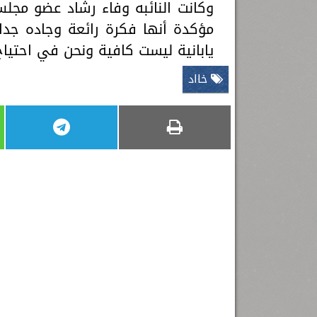
وكانت النائبه وفاء رشاد عضو مجلس
يابانية ليست كافية ونحن في احتيا
خااد