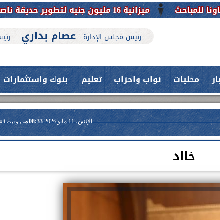
ميزانية 16 مليون جنيه لتطوير حديقة ناصر بأبوتيج.. نقلة حضارية تحافظ على تاريخها
عصام بداري
رئيس مجلس الإدارة
رئيس
ار
محليات
نواب واحزاب
تعليم
بنوك واستثمارات
الإثنين، 11 مايو 2026
08:33 مـ
بتوقيت الق
خااد
حدث بمستشفيات جامعة اسيوط....
فريق طبي بقسم الأنف والأذن
العلاج الحر بمنفلوط بالتعاون مع هيئة