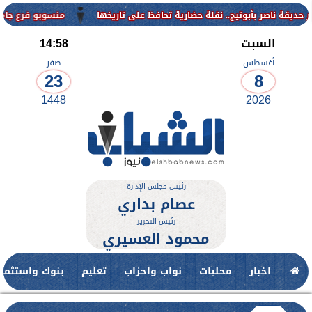
منسوبو فرع جامعة الأزهر للوجه القب
السبت
14:58
أغسطس
صفر
23
8
1448
2026
رئيس مجلس الإدارة
عصام بداري
رئيس التحرير
محمود العسيري
اخبار
محليات
نواب واحزاب
تعليم
بنوك واستثمار