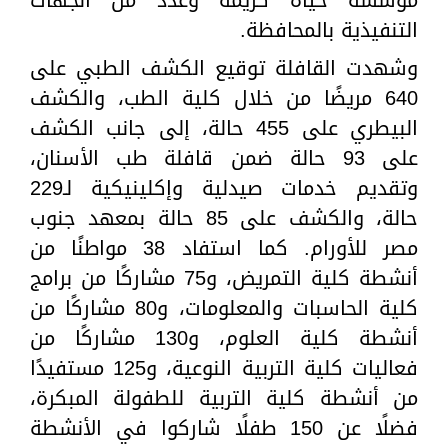
التنفيذية بالمحافظة.
وشهدت القافلة توقيع الكشف الطبي على
640 مريضًا من خلال كلية الطب، والكشف
البيطري على 455 حالة، إلى جانب الكشف
على 93 حالة ضمن قافلة طب الأسنان،
وتقديم خدمات صيدلية وإكلينيكية لـ229
حالة، والكشف على 85 حالة بمعهد جنوب
مصر للأورام. كما استفاد 38 مواطنًا من
أنشطة كلية التمريض، و75 مشاركًا من برامج
كلية الحاسبات والمعلومات، و80 مشاركًا من
أنشطة كلية العلوم، و130 مشاركًا من
فعاليات كلية التربية النوعية، و125 مستفيدًا
من أنشطة كلية التربية للطفولة المبكرة،
فضلًا عن 150 طفلًا شاركوا في الأنشطة