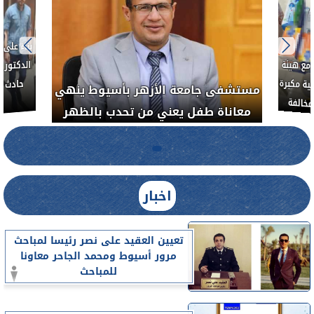
بناءً عل
الدكتور 
حادث أ
مع هيئة
ة مكبرة
مستشفى جامعة الأزهر بأسيوط ينهي
خالفة
معاناة طفل يعني من تحدب بالظهر
اخبار
تعيين العقيد على نصر رئيسا لمباحث
مرور أسيوط ومحمد الجاحر معاونا
للمباحث