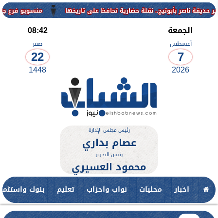
منسوبو فرع جامعة الأزهر ل
الجمعة
08:42
أغسطس
صفر
22
7
1448
2026
رئيس مجلس الإدارة
عصام بداري
رئيس التحرير
محمود العسيري
اخبار
محليات
نواب واحزاب
تعليم
بنوك واستثمار