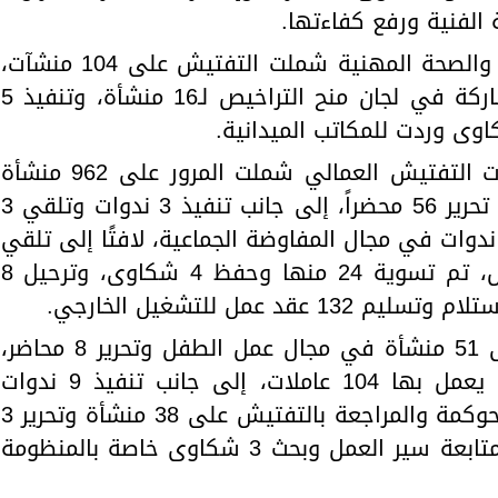
الفنية ورفع كفاءتها.
وأضاف المحافظ أن جهود السلامة والصحة المهنية شملت التفتيش على 104 منشآت،
وتحرير 35 محضراً للمخالفات، والمشاركة في لجان منح التراخيص لـ16 منشأة، وتنفيذ 5
وأوضح اللواء محمد علوان أن حملات التفتيش العمالي شملت المرور على 962 منشأة
يعمل بها 3397 عاملاً، وأسفرت عن تحرير 56 محضراً، إلى جانب تنفيذ 3 ندوات وتلقي 3
كاوى تم بحثها، فيما تم تنفيذ 3 ندوات في مجال المفاوضة الجماعية، لافتًا إلى تلقي
36 شكوى في مجال علاقات العمل، تم تسوية 24 منها وحفظ 4 شكاوى، وترحيل 8
د عمل للتشغيل الخارجي.
وذكر المحافظ أنه تم التفتيش على 51 منشأة في مجال عمل الطفل وتحرير 8 محاضر،
ومتابعة ساعات العمل بـ60 منشأة يعمل بها 104 عاملات، إلى جانب تنفيذ 9 ندوات
توعوية متنوعة، بينما قامت إدارة الحوكمة والمراجعة بالتفتيش على 38 منشأة وتحرير 3
محاضر وتوجيه 34 إنذاراً، فضلاً عن متابعة سير العمل وبحث 3 شكاوى خاصة بالمنظومة