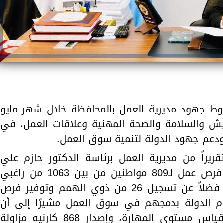
يوط جهود مديرية العمل بالمحافظة خلال شهر مايو
فتيش والسلامة والصحة المهنية وعلاقات العمل، في
ة ودعم جهود الدولة لتنمية سوق العمل.
يراً من مديرية العمل برئاسة الدكتور حازم علي
حسين وكيل الوزارة، تضمن توفير فرص عمل لـ809 مواطنين من بين 1063 من راغبي
العمل المسجلين بمكاتب التشغيل، فضلاً عن تسجيل 26 من ذوي الهمم وتوفير فرص
اهتمام الدولة بدمجهم في سوق العمل مشيرًا إلى أن
المديرية قامت بمنح 868 شهادة قياس مستوى المهارة، وإصدار 868 كارنيه مزاولة