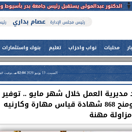
المولى يستقبل رئيس جامعة بدر بأسيوط ونائبه للتهنئة وب
عصام بداري
رئيس مجلس الإدارة
رئيس
ار
محليات
نواب واحزاب
تعليم
بنوك واستثمارات
السبت، 13 يونيو 2026
02:04 مـ
بتوقيت الق
ديرية العمل خلال شهر مايو .. توفير
فرص عمل لـ809 مواطنين ومنح 868 شهادة قياس مهارة وكارنيه
مزاولة مهنة
حدث بمستشفيات جامعة اسيوط....
فريق طبي بقسم الأنف والأذن
العلاج الحر بمنفلوط بالتعاون مع هيئة