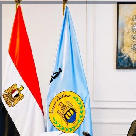
والحنجرة ينجح في استئصال ورم خبيث
الدواء المصرية يشن حملة رقابية مكبرة
لضبط المنشآت الطبية المخالفة
من...
.....