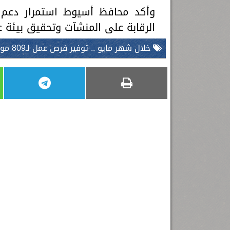
وأكد محافظ أسيوط استمرار دعم 
الرقابة على المنشآت وتحقيق بيئة 
خلال شهر مايو .. توفير فرص عمل لـ809 مواطنين ومنح 868 شهادة قياس مهارة وكارنيه مزاولة مهنة