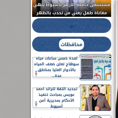
مستشفى جامعة الأزهر بأسيوط ينهي
الج
معاناة طفل يعني من تحدب بالظهر
محافظات
لمدة خمس ساعات مياه
سوهاج تعلن ضعف المياه
بالأدوار العليا بمناطق
عدة...
تجديد الثقة للرائد احمد
عويس بمباحث تنفيذ
الأحكام بمديرية أمن
أسيوط