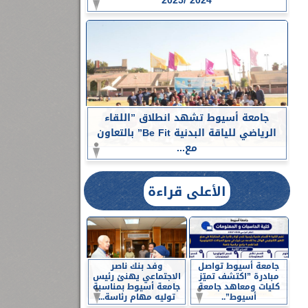
2024 /2025
جامعة أسيوط تشهد انطلاق ”اللقاء
الرياضي للياقة البدنية Be Fit” بالتعاون
مع...
الأعلى قراءة
جامعة أسيوط تواصل
وفد بنك ناصر
مبادرة ”اكتشف تميّز
الاجتماعي يهنئ رئيس
كليات ومعاهد جامعة
جامعة أسيوط بمناسبة
أسيوط”..
توليه مهام رئاسة...