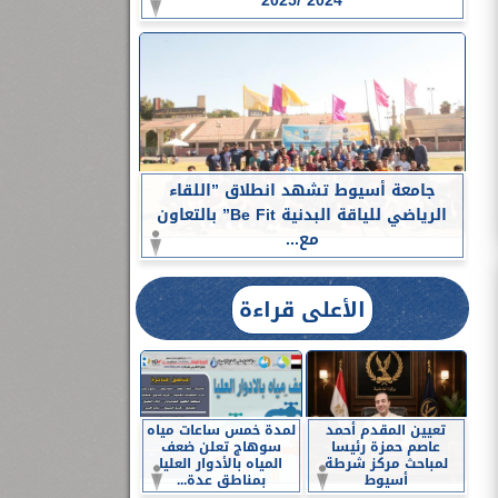
2024 /2025
جامعة أسيوط تشهد انطلاق ”اللقاء
الرياضي للياقة البدنية Be Fit” بالتعاون
مع...
الأعلى قراءة
تعيين المقدم أحمد
لمدة خمس ساعات مياه
عاصم حمزة رئيسا
سوهاج تعلن ضعف
لمباحث مركز شرطة
المياه بالأدوار العليا
أسيوط
بمناطق عدة...