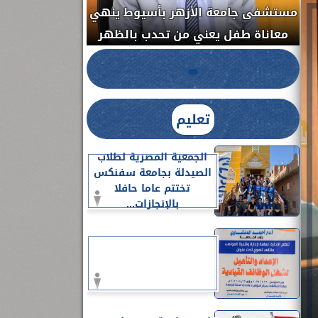
مستشفى جامعة ا
الدواء المصرية يشن حملة رقابية مكبرة
معاناة طفل يعن
لضبط المنشآت الطبية المخالفة.....
تعليم
الجمعية المصرية لطلاب
الصيدلة بجامعة سفنكس
تختتم عاما حافلا
بالإنجازات...