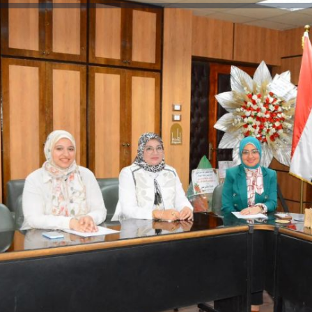
رئيس جامعة بني سويف نجاحاً طبياً
والحنجرة ينجح في استئصال ورم خبيث
جديد بمستشفيات الجامعة
...
من...