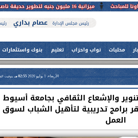
عصام بداري
رئيس مجلس الإدارة
رئيس
ار
محليات
نواب واحزاب
تعليم
بنوك واستثمارات
الأربعاء، 1 يوليو 2026
02:55 مـ
بتوقيت الق
تنوير والإشعاع الثقافي بجامعة أسيوط
ر برامج تدريبية لتأهيل الشباب لسوق
العمل
حدث بمستشفيات جامعة اسيوط....
اعلن الدكتور طارق على ، القائم بأعمال
فريق طبي بقسم الأنف والأذن