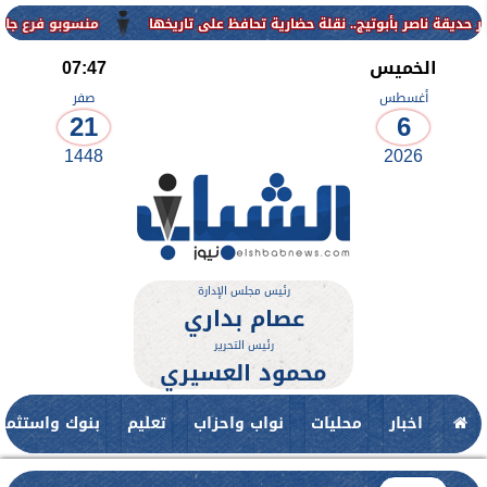
منسوبو فرع جامعة الأزهر للوجه ال
الخميس
07:47
أغسطس
صفر
21
6
1448
2026
رئيس مجلس الإدارة
عصام بداري
رئيس التحرير
محمود العسيري
اخبار
محليات
نواب واحزاب
تعليم
بنوك واستثمار