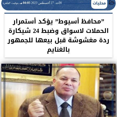
محليات
الأحد، 27 أغسطس 2023
04:05 مـ
بتوقيت القاهرة
”محافظ أسيوط” يؤكد أستمرار
الحملات لاسواق وضبط 24 شيكارة
ردة مغشوشة قبل بيعها للجمهور
بالغنايم