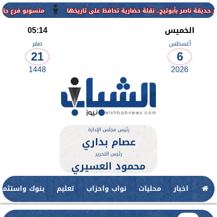
منسوبو فرع جامعة الأزهر للوجه ال
الخميس
05:14
أغسطس
صفر
21
6
1448
2026
رئيس مجلس الإدارة
عصام بداري
رئيس التحرير
محمود العسيري
اخبار
محليات
نواب واحزاب
تعليم
بنوك واستثمار