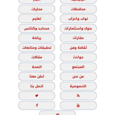
محافظات
محليات
نواب واحزاب
تعليم
بنوك واستثمارات
مساجد وكنائس
عقارات
رياضة
ثقافة وفن
تحقيقات ومتابعات
حوادث
مقالات
المجتمع
الصحة
من نحن
اعلن معنا
الخصوصية
اتصل بنا




