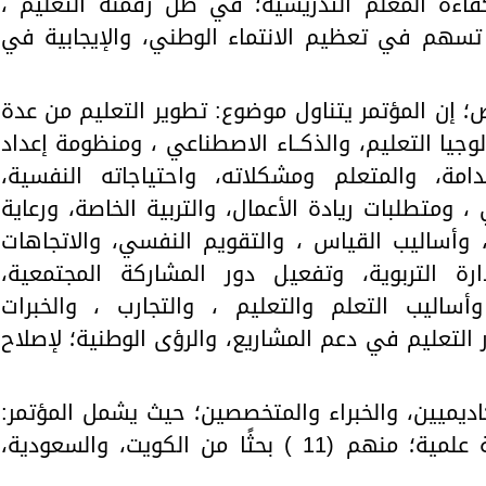
فاءة المعلم التدريسية؛ في ظل رقمنة التعليم ،
تسهم في تعظيم الانتماء الوطني، والإيجابية في
؛ إن المؤتمر يتناول موضوع: تطوير التعليم من عدة
جيا التعليم، والذكــاء الاصطناعي ، ومنظومة إعداد
دامة، والمتعلم ومشكلاته، واحتياجاته النفسية،
 ، ومتطلبات ريادة الأعمال، والتربية الخاصة، ورعاية
، وأساليب القياس ، والتقويم النفسي، والاتجاهات
رة التربوية، وتفعيل دور المشاركة المجتمعية،
ساليب التعلم والتعليم ، والتجارب ، والخبرات
 التعليم في دعم المشاريع، والرؤى الوطنية؛ لإصلاح
اديميين، والخبراء والمتخصصين؛ حيث يشمل المؤتمر:
مناقشة ( 40 ) بحثاً علمياً ، وورقة علمية؛ منهم (11 ) بحثًا من الكويت، والسعودية،