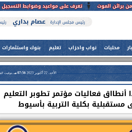
تعرف على مواعيد وضوابط التسجيل الإلكتروني بالمد
عصام بداري
رئيس مجلس الإدارة
رئيس
ار
محليات
نواب واحزاب
تعليم
بنوك واستثمارات
الأحد، 22 أكتوبر 2023
07:56 مـ
بتوقيت الق
أنطااق فعاليات مؤتمر تطوبر التعليم
 مستقبلية بكلية التربية بأسيوط
حدث بمستشفيات جامعة اسيوط....
فريق طبي بقسم الأنف والأذن
العلاج الحر بمنفلوط بالتعاون مع هيئة