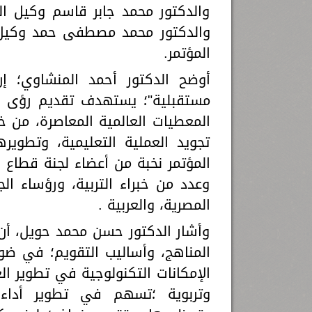
والدكتور محمد جابر قاسم وكيل ال
والدكتور محمد مصطفى حمد وكيل ا
المؤتمر.
أوضح الدكتور أحمد المنشاوي؛ إن
مستقبلية"؛ يستهدف تقديم رؤى ع
المعطيات العالمية المعاصرة، من خل
تجويد العملية التعليمية، وتطوير
المؤتمر نخبة من أعضاء لجنة قطاع ال
وعدد من خبراء التربية، ورؤساء ال
المصرية، والعربية .
وأشار الدكتور حسن محمد حويل، أن
المناهج، وأساليب التقويم؛ في ضو
الإمكانات التكنولوجية في تطوير الع
وتربوية ؛تسهم في تطوير أداء 