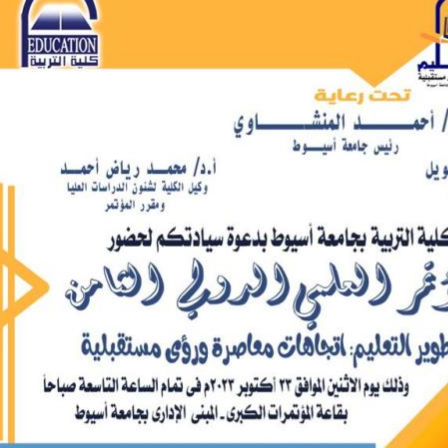
والحنجرة ينجح في استئصال ورم خبيث
الدواء المصرية يشن حملة رقابية مكبرة
لضبط المنشآت الطبية المخالفة
من...
.....