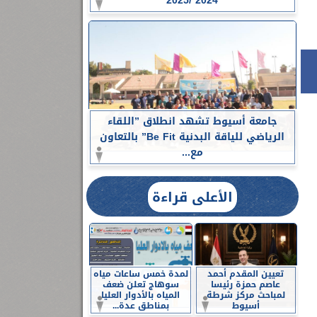
2024 /2025
جامعة أسيوط تشهد انطلاق ”اللقاء
الرياضي للياقة البدنية Be Fit” بالتعاون
مع...
الأعلى قراءة
تعيين المقدم أحمد
لمدة خمس ساعات مياه
عاصم حمزة رئيسا
سوهاج تعلن ضعف
لمباحث مركز شرطة
المياه بالأدوار العليا
أسيوط
بمناطق عدة...