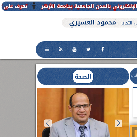
ن الجامعية بجامعة الأزهر
تعرف على تفاصيل وشروط ال
محمود العسيري
 التحرير
الصحة
اهرة
بناءً على تكليفات
الدكتور أحمد عب
حادث أبنوب ب