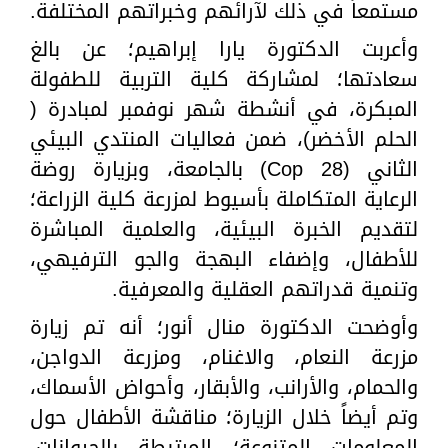
مستمعاً في ذلك لآرائهم وخبراتهم المختلفة.
وأعربت الدكتورة يارا إبراهيم؛ عن بالغ
سعادتها؛ لمشاركة كلية التربية للطفولة
المبكرة، في أنشطة شهر نوفمبر لمبادرة (
الحلم الأخضر)، ضمن فعاليات المنتدي البيئي
الثاني (Cop 28) بالجامعة، وبزيارة روضة
الرعاية المتكاملة بأسيوط لمزرعة كلية الزراعة؛
لتقديم الخبرة البيئية، والعلمية المباشرة
للأطفال، وإضفاء البهجة والجو الترفيهي،
وتنمية قدراتهم العقلية والمعرفية.
وأوضحت الدكتورة منال أنور؛ أنه تم زيارة
مزرعة النعام، والاغنام، ومزرعة الدواجن،
والحمام، والأرانب، والأبقار، وأحواض الأسماك،
وتم أيضاً خلال الزيارة؛ مناقشة الأطفال حول
المعلومات المتنوعة؛ المرتبطة بالحيوانات،