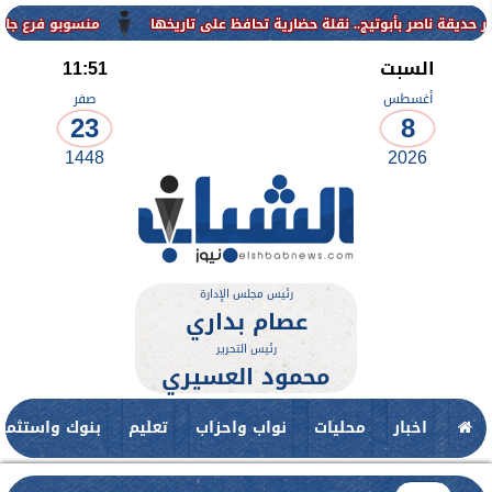
منسوبو فرع جامعة الأزهر للوجه 
السبت
11:51
أغسطس
صفر
23
8
1448
2026
رئيس مجلس الإدارة
عصام بداري
رئيس التحرير
محمود العسيري
اخبار
محليات
نواب واحزاب
تعليم
بنوك واستثمار