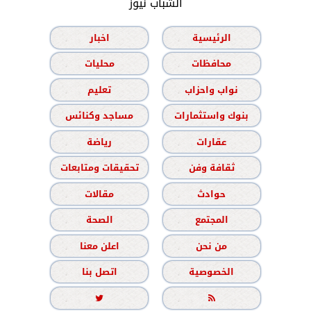
الشباب نيوز
الرئيسية
اخبار
محافظات
محليات
نواب واحزاب
تعليم
بنوك واستثمارات
مساجد وكنائس
عقارات
رياضة
ثقافة وفن
تحقيقات ومتابعات
حوادث
مقالات
المجتمع
الصحة
من نحن
اعلن معنا
الخصوصية
اتصل بنا

