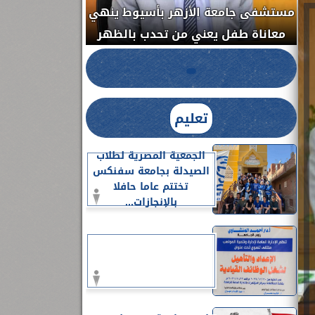
ابية مكبرة
مستشفى جامعة الأزهر بأسيوط ينهي
المخالفة
معاناة طفل يعني من تحدب بالظهر
تعليم
الجمعية المصرية لطلاب
الصيدلة بجامعة سفنكس
تختتم عاما حافلا
بالإنجازات...