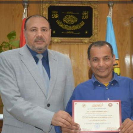
والحنجرة ينجح في استئصال ورم خبيث
الدواء المصرية يشن حملة رق
من...
لضبط المنشآت الطبية 
.....