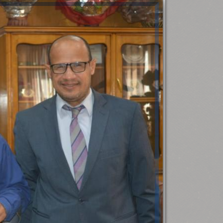
.. حقن أول حالتين سكتة دماغية بالعلاج
رئيس جامعة بني سويف نجاحاً طبياً
.
المذيب للجلطات خلال الوقت...
جديد بمستشفيات الجامعة
...