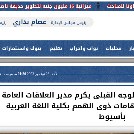
نية 16 مليون جنيه لتطوير حديقة ناصر بأبوتيج.. نقلة حضارية تحافظ على تاريخها
عصام بداري
رئيس مجلس الإدارة
رئيس
ار
محليات
نواب واحزاب
تعليم
بنوك واستثمارات
الأحد، 26 نوفمبر 2023
01:36 مـ
بتوقيت الق
وجه القبلى يكرم مدير العلاقات العامة
مات ذوى الهمم بكلية اللغة العربية
بأسيوط
حدث بمستشفيات جامعة اسيوط....
فريق طبي بقسم الأنف والأذن
العلاج الحر بمنفلوط بالتعا