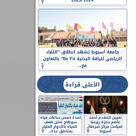
2024 /2025
جامعة أسيوط تشهد انطلاق ”اللقاء
الرياضي للياقة البدنية Be Fit” بالتعاون
مع...
الأعلى قراءة
تعيين المقدم أحمد
لمدة خمس ساعات مياه
عاصم حمزة رئيسا
سوهاج تعلن ضعف
لمباحث مركز شرطة
المياه بالأدوار العليا
أسيوط
بمناطق عدة...