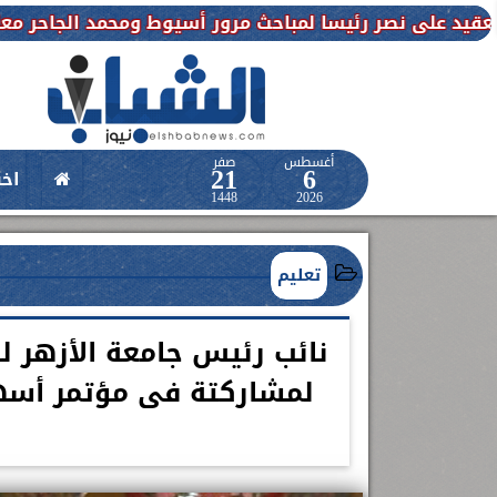
ا لمباحث مرور أسيوط ومحمد الجاحر معاونا للمباحث
ميزا
أغسطس
صفر
21
6
اخب
1448
2026
تعليم
نائب رئيس جامعة الأزهر لل
لمشاركتة فى مؤتمر أسها
حدث طبي عالمي بمستشفى الواسطى
اعلن الدكتور طارق على ، القائم بأعمال