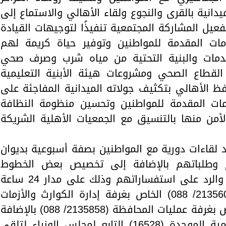
يدانية بالقرى والنجوع ولقاء الأهالي والاستماع إلى
عيل المشاركة المجتمعية تنفيذًا لتوجيهات القيادة
مات المقدمة للمواطنين وتوفير حياة كريمة لهم
دمات والبنية التحتية من مياه شرب وصرف صحي
القطاع الصحي ومشروعات هيئة الأبنية التعليمية
فظ الأهالي بتكثيف جولاته الميدانية المفاجئة على
مات المقدمة للمواطنين وتحسين منظومة النظافة
لأمن منها بالتنسيق مع الجمعيات الأهلية الشريكة
لقاءات دورية مع المواطنين بصفة أسبوعية بديوان
 وطلباتهم بالإضافة إلى تخصيص بعض الخطوط
الساخنة لتلقي شكاوي المواطنين والرد على استفساراتهم وذلك على مدار 24 ساعة
طوال أيام الأسبوع وهي رقم (2135603/ 088) الخاص بغرفة إدارة الكوارث والأزمات
بالمحافظة ورقم الخط الساخن الخاص بغرفة عمليات المحافظة (2135858/ 088) بالإضافة
إلى رقم منظومة الشكاوى الحكومية الموحدة (16528) التابع لمجلس الوزراء لتلقى