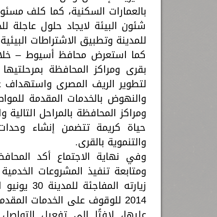
بالعمارات السكنية، كما كلف مسئول 
شئون البيئة لايجاد حلول عاجلة لل
للمدينة وتطبيق الاشتراطات البيئية
كما استعرض محافظ أسيوط – خلال ا
بقرى ومراكز المحافظة بمرحلتيها 
والنهوض بالخدمات المقدمة للمواط
ومراكز المحافظة بالمراحل التالية 
حياة كريمة تتضمن إنشاء وحدات
والتنموية بالقرى.
وفي نهاية الاجتماع أكد المحافظ 
ومتابعة تنفيذ المشروعات الخدمية و
2014 للوقوف على الخدمات المقد
عليها، لافتًا إلى تفعيل التواصل