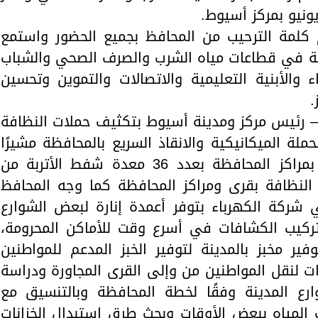
م كلمة الترحيب من المحافظ بجميع الحضور واستمع
نة في قطاعات مياه الشرب والصرف الصحي والشباب
 والأبنية التعليمية والاتصالات والتموين وتحسين
.
– رئيس مركز ومدينة أسيوط بتكثيف حملات النظافة
لة الميكانيكية والانقاذ السريع بالمحافظة مشيرًا
إلى إنه تم تدعيم قطاع النظافة بمراكز المحافظة بعدد 36 معدة شفط الأتربة من
 النظافة بقرى ومراكز المحافظة كما وجه المحافظ
شركة الكهرباء بتوفر أعمدة إنارة لبعض الشوارع
وتركيب الكشافات في أسرع وقت للأماكن المحرومة،
ير مخبز بالمدينة لتوفير الخبز المدعم للمواطنين
ات لنقل المواطنين من وإلى القرى المجاورة ودراسة
ع المدينة وفقًا لخطة المحافظة وبالتنسيق مع
لمياه ببعض الأوقات وبحث طرق استبدال الخزانات