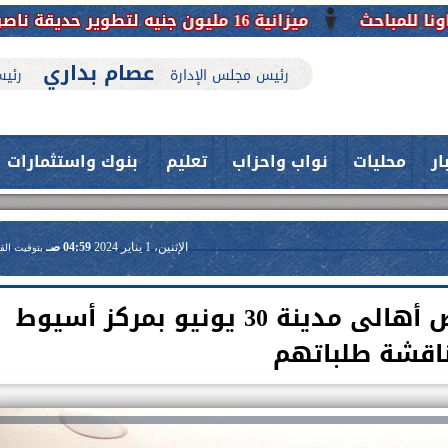
عصام بداري
رئيس مجلس الإدارة
رئيس
ار
محليات
نواب واحزاب
تعليم
بنوك واستثمارات
الإثنين، 1 يناير 2024
04:59 صـ
بتوقيت الق
محافظ أسيوط يلتقى بعض أهالى مدينة 30 يونيو بمركز أسيوط
اقشة طلباتهم
حدث بمستشفيات جامعة اسيوط....
اعلن الدكتور طارق على ، القائم بأعمال
فريق طبي بقسم الأنف والأذن