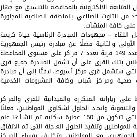
المتابعة الالكترونية بالمحافظة بالتنسيق مع جهاز
حد من التلوث الصناعي بالمنطقة الصناعية المجاورة
 على كافة المنشآت.
للقاء – مجهودات المبادرة الرئاسية حياة كريمة
الأولى والثانية فضلًا عن مبادرة رئيس الجمهورية
لتطوير الريف المصرى واستهداف عدد 149 قرية بعدد 7 مراكز على مستوى المحافظة
نين بتلك القرى على أن تشمل المبادرة جميع قرى
والتي ستشمل قرى مركز أسيوط، لافتًا إلى أن مبادرة
 صحية ومراكز شباب وكافة المشروعات الخدمية
على زياراته المتكررة والميدانية للقرى والمراكز
التنموية وايجاد الحلول لشكاوى المواطنين، معلنًا
زيارته المفاجئة للمدينة 30 يونيو التي تتكون من 150 عمارة سكنية تم انشائها عام
مة للمواطنين وتنفيذ الحلول العاجلة التي تم الاتفاق
 الجماهيري مع المواطنين وتكليف رؤساء المراكز