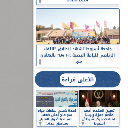
2024 /2025
جامعة أسيوط تشهد انطلاق ”اللقاء
الرياضي للياقة البدنية Be Fit” بالتعاون
مع...
الأعلى قراءة
تعيين المقدم أحمد
لمدة خمس ساعات مياه
عاصم حمزة رئيسا
سوهاج تعلن ضعف
لمباحث مركز شرطة
المياه بالأدوار العليا
أسيوط
بمناطق عدة...