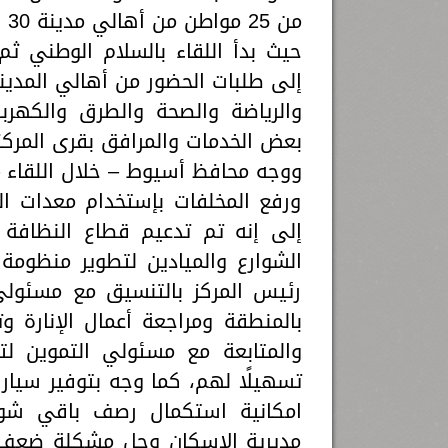
من 25 مواطن من أهالي مدينة 30 يونيو بمركز أسيوط.
حيث بدأ اللقاء بالسلام الوطني ث
إلى طلبات الحضور من أهالي المدي
والرياضة والصحة والطرق والكهرباء
بعض الخدمات والمرافق بقرى المركز
ووجه محافظ أسيوط – خلال اللقاء 
ورفع المخلفات بإستخدام معدات الحم
الشوارع والميادين لتطوير منظومة
رئيس المركز بالتنسيق مع مسئولي 
بالمنطقة ومراجعة أعمال الإنارة 
والمتابعة مع مسئولي التموين لتوف
تسهيلًا لهم، كما وجه بتوفير سيار
امكانية استكمال رصف باقي شوار
مديرية الإسكان وحل مشكلة ضعف ا