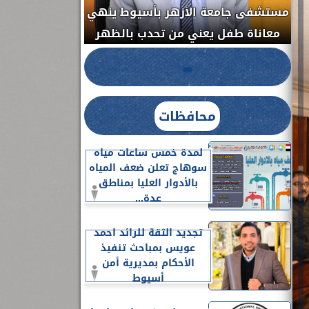
مستشفى جامعة ا
الدواء المصرية يشن حملة رقابية مكبرة
معاناة طفل يعن
لضبط المنشآت الطبية المخالفة.....
محافظات
لمدة خمس ساعات مياه
سوهاج تعلن ضعف المياه
بالأدوار العليا بمناطق
عدة...
تجديد الثقة للرائد احمد
عويس بمباحث تنفيذ
الأحكام بمديرية أمن
أسيوط