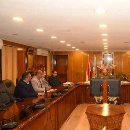
رئيس جامعة بني سويف نجاحاً طبياً
والحنجرة ينجح في استئصال ورم خبيث
جديد بمستشفيات الجامعة
...
من...