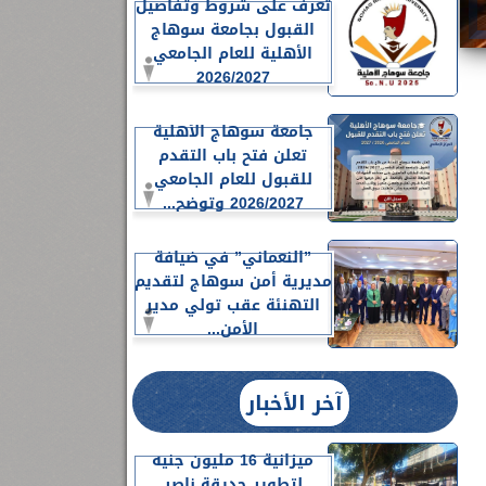
تعرف على شروط وتفاصيل
القبول بجامعة سوهاج
الأهلية للعام الجامعي
2026/2027
جامعة سوهاج الأهلية
تعلن فتح باب التقدم
للقبول للعام الجامعي
2026/2027 وتوضح...
”النعماني” في ضيافة
مديرية أمن سوهاج لتقديم
التهنئة عقب تولي مدير
الأمن...
آخر الأخبار
ميزانية 16 مليون جنيه
لتطوير حديقة ناصر