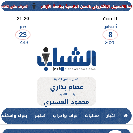
لمدن الجامعية بجامعة الأزهر
تعرف على تفاصيل وشروط القبول بالمعاهد
السبت
21:20
أغسطس
صفر
23
8
1448
2026
رئيس مجلس الإدارة
عصام بداري
رئيس التحرير
محمود العسيري
اخبار
محليات
نواب واحزاب
تعليم
بنوك واستثمار