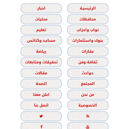
الرئيسية
اخبار
محافظات
محليات
نواب واحزاب
تعليم
بنوك واستثمارات
مساجد وكنائس
عقارات
رياضة
ثقافة وفن
تحقيقات ومتابعات
حوادث
مقالات
المجتمع
الصحة
من نحن
اعلن معنا
الخصوصية
اتصل بنا



