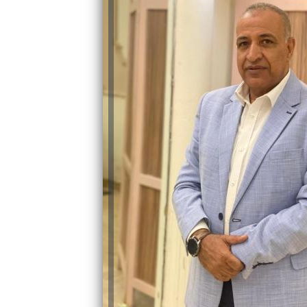
والحنجرة ينجح في استئصال ورم خبيث
الدواء المصرية يشن حملة رقابية مكبرة
لضبط المنشآت الطبية المخالفة
من...
.....