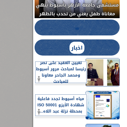
مستشفى جامعة الأزهر بأسيوط ينهي
الج
معاناة طفل يعني من تحدب بالظهر
اخبار
تعيين العقيد على نصر
رئيسا لمباحث مرور أسيوط
ومحمد الجاحر معاونا
للمباحث
مياه أسيوط تجدد فاعلية
شهادة الأيزو ISO 50001
بمحطة نزلة عبد اللاه...