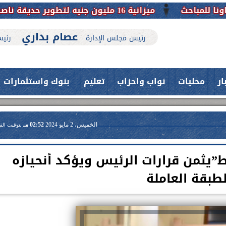
ميزانية 16 مليون جنيه لتطوير حديقة ناصر بأبوتيج.. نقلة حضارية تحافظ على تاريخها
عصام بداري
رئيس مجلس الإدارة
رئيس
ار
محليات
نواب واحزاب
تعليم
بنوك واستثمارات
الخميس، 2 مايو 2024
02:52 مـ
بتوقيت الق
”يثمن قرارات الرئيس ويؤكد أنحيازه
لطبقة العاملة
حدث بمستشفيات جامعة اسيوط....
فريق طبي بقسم الأنف والأذن
العلاج الحر بمنفلوط بالتعاون مع هيئة