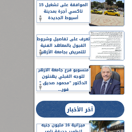
الموافقة على تشغيل 15
تاكسي أجرة بمدينة
أسيوط الجديدة
تعرف على تفاصيل وشروط
القبول بالمعاهد الفنية
للتمريض بجامعة الأزهر
منسوبو فرع جامعة الأزهر
للوجه القبلي يهنئون
الدكتور ”محمود صديق ”
فور...
آخر الأخبار
ميزانية 16 مليون جنيه
لتطوير حديقة ناصر