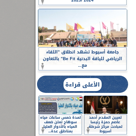
2024 /2025
جامعة أسيوط تشهد انطلاق ”اللقاء
الرياضي للياقة البدنية Be Fit” بالتعاون
مع...
الأعلى قراءة
تعيين المقدم أحمد
لمدة خمس ساعات مياه
عاصم حمزة رئيسا
سوهاج تعلن ضعف
لمباحث مركز شرطة
المياه بالأدوار العليا
أسيوط
بمناطق عدة...