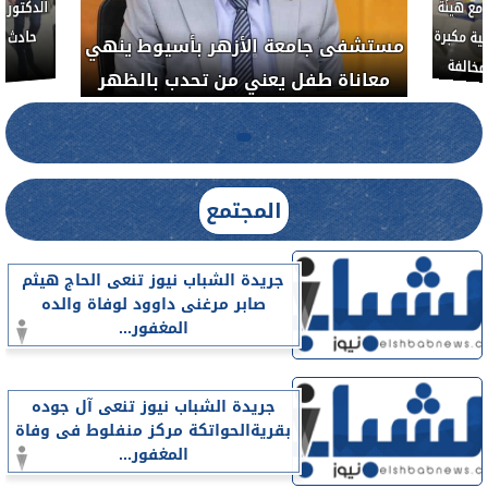
مع هيئة
ة مكبرة
مستشفى جامعة الأزهر بأسيوط ينهي
خالفة
معاناة طفل يعني من تحدب بالظهر
المجتمع
جريدة الشباب نيوز تنعى الحاج هيثم
صابر مرغنى داوود لوفاة والده
المغفور...
جريدة الشباب نيوز تنعى آل جوده
بقريةالحواتكة مركز منفلوط فى وفاة
المغفور...