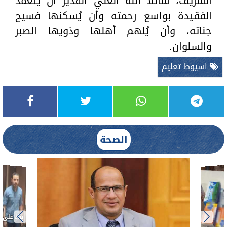
الشريف، سائلا الله العلَّي القدير أن يتغمد
الفقيدة بواسع رحمته وأن يُسكنها فسيح
جناته، وأن يُلهم أهلها وذويها الصبر
والسلوان.
اسيوط تعليم
الصحة
بناءً عل
الدكتور 
حادث أ