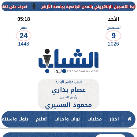
إلكتروني بالمدن الجامعية بجامعة الأزهر
تعرف على تفاصيل وشروط القب
الأحد
05:18
أغسطس
صفر
24
9
1448
2026
رئيس مجلس الإدارة
عصام بداري
رئيس التحرير
محمود العسيري
اخبار
محليات
نواب واحزاب
تعليم
بنوك واستثمار