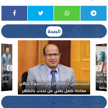
الصحة
بناءً عل
الدكتور 
حادث أ
مع هيئة
ة مكبرة
مستشفى جامعة الأزهر بأسيوط ينهي
خالفة
معاناة طفل يعني من تحدب بالظهر