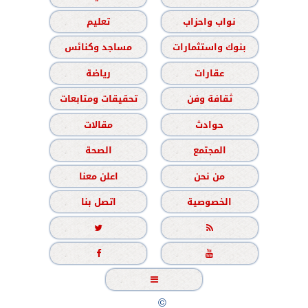
نواب واحزاب
تعليم
بنوك واستثمارات
مساجد وكنائس
عقارات
رياضة
ثقافة وفن
تحقيقات ومتابعات
حوادث
مقالات
المجتمع
الصحة
من نحن
اعلن معنا
الخصوصية
اتصل بنا





جميع الحقوق محفوظة
©
2020 - 2026 - الشباب نيوز