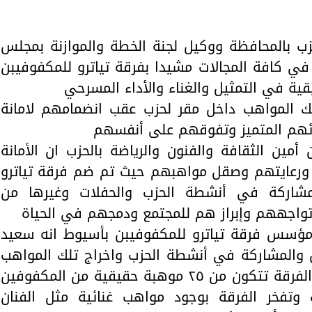
ب بالمحافظة ووكيل لجنة الخطة والموازنة بمجلس
في كافة المجالات مشيدا بفرقة تياترو للمكفوفيبن
ية في التمثيل والغناء والأداء المسرحي
ك المواهب داخل مقر لحزب عقب انضمامهم لامانة
دائهم المتميز وتفوقهم على أنفسهم
أمين الثقافة والفنون والرياضة بالحزب ان الأمانة
ورعايتهم وصقل مواهبهم حيث تم ضم فرقة تياترو
لمشاركة في أنشطة الحزب والحفلات وغيرها من
 تواجههم وإبراز هم للمجتمع ودمجهم في الحياة
 مؤسس فرقة تياترو للمكفوفيبن بأسيوط انه سعيد
 والمشاركة في أنشطة الحزب واخراج تلك المواهب
للنور من خلال الحزب مشيرا إلى أن الفرقة تتكون من ٢٥ موهبة حقيقية من المكفوفين
فخر الفرقة بوجود مواهب غنائية مثل الفنان