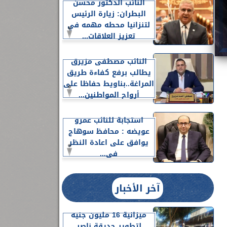
النائب الدكتور محسن
البطران: زيارة الرئيس
لتنزانيا محطه مهمه في
تعزيز العلاقات...
النائب مصطفى مزيرق
يطالب برفع كفاءة طريق
المراغة..بناويط حفاظا على
أرواح المواطنين...
استجابة للنائب عمرو
عويضه : محافظ سوهاج
يوافق على اعادة النظر
فى...
آخر الأخبار
ميزانية 16 مليون جنيه
لتطوير حديقة ناصر