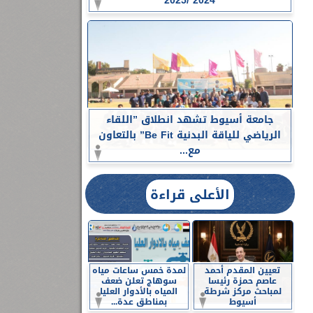
2024 /2025
جامعة أسيوط تشهد انطلاق ”اللقاء
الرياضي للياقة البدنية Be Fit” بالتعاون
مع...
الأعلى قراءة
تعيين المقدم أحمد
لمدة خمس ساعات مياه
عاصم حمزة رئيسا
سوهاج تعلن ضعف
لمباحث مركز شرطة
المياه بالأدوار العليا
أسيوط
بمناطق عدة...