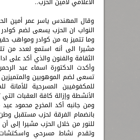
الاعلامي لأمين الحزب..
وقال المهندس ياسر عمر أمين الحز
النواب ان الحزب يسعى لضم كوادر 
وما تتميز به من كوادر ومواهب حقيق
مشيرا الى أنه استمع لعدد من تل
الثقافة والفنون والذي أكد على ا
وأكدت الدكتورة اسماء عبد الرحمن 
تسعى لضم الموهوبين والمتميزين 
للمكفوفيبن المسرحية للأمانة ل
الأنشطة وإزالة كافة العقبات التي
ومن جانبه أكد المخرج محمود عيد
بانضمام الفرقة لحزب مستقبل وطن
وتقدم نشاط مسرحي واسكتشات وت