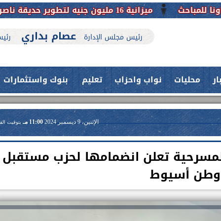
ميزانية 16 مليون جنيه لتطوير حديقة ناصر بأبوتيج.. نقلة حضارية تحافظ على تاريخها
عصام بداري
رئيس مجلس الإدارة
رئيس
ار
محليات
نواب واحزاب
تعليم
بنوك واستثمارات
الإثنين، 9 ديسمبر 2024
11:00 مـ
بتوقيت الق
المسرحية تعلن انضمامها لحزب مستقبل
وطن أسيوط
حدث بمستشفيات جامعة اسيوط....
فريق طبي بقسم الأنف والأذن
العلاج الحر بمنفلوط بالتعاون مع هيئة