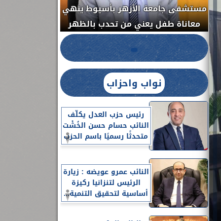
مستشفى جامعة الأزهر بأسيوط ينهي
الج
معاناة طفل يعني من تحدب بالظهر
نواب واحزاب
رئيس حزب العدل يكلّف
النائب حسام حسن الخُشْت
متحدثًا رسميًا باسم الحزب
النائب عمرو عويضه : زيارة
الرئيس لتنزانيا ركيزة
أساسية لتحقيق التنمية...