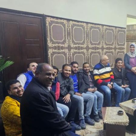
والحنجرة ينجح في استئصال ورم خبيث
الدواء المصرية يشن حملة رقابية مكبرة
لضبط المنشآت الطبية المخالفة
من...
.....