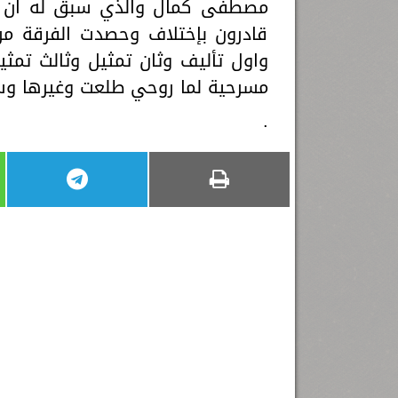
مصطفى كمال والذي سبق له ان غن
قادرون بإختلاف وحصدت الفرقة مر
واول تأليف وثان تمثيل وثالث تمث
مسرحية لما روحي طلعت وغيرها وسو
.