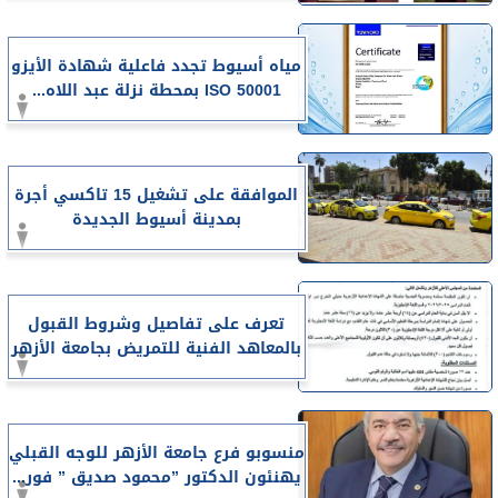
مياه أسيوط تجدد فاعلية شهادة الأيزو
ISO 50001 بمحطة نزلة عبد اللاه...
الموافقة على تشغيل 15 تاكسي أجرة
بمدينة أسيوط الجديدة
تعرف على تفاصيل وشروط القبول
بالمعاهد الفنية للتمريض بجامعة الأزهر
منسوبو فرع جامعة الأزهر للوجه القبلي
يهنئون الدكتور ”محمود صديق ” فور...