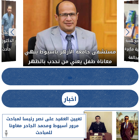
بناءً عل
الدكتور 
حادث أ
مع هيئة
ة مكبرة
مستشفى جامعة الأزهر بأسيوط ينهي
خالفة
معاناة طفل يعني من تحدب بالظهر
اخبار
تعيين العقيد على نصر رئيسا لمباحث
مرور أسيوط ومحمد الجاحر معاونا
للمباحث